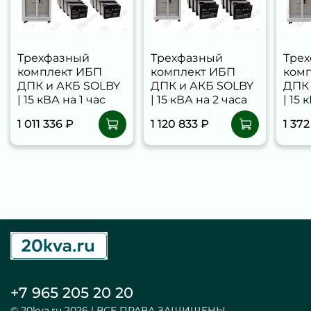
Трехфазный
Трехфазный
Тре
комплект ИБП
комплект ИБП
ком
ДПК и АКБ SOLBY
ДПК и АКБ SOLBY
ДПК 
| 15 кВА на 1 час
| 15 кВА на 2 часа
| 15 
1 011 336 ₽
1 120 833 ₽
1 372
+7 965 205 20 20
© 20kva.ru 2026 | ВСЕ ПРАВА ЗАЩИЩЕНЫ