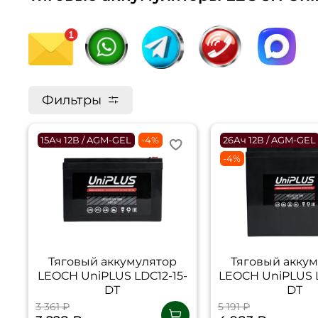
Фильтры
15Ач 12В / AGM-GEL
-4%
26Ач 12В / AGM-GEL
-4%
Тяговый аккумулятор
Тяговый акку
LEOCH UniPLUS LDC12-15-
LEOCH UniPLUS L
DT
DT
3 361 ₽
5 191 ₽