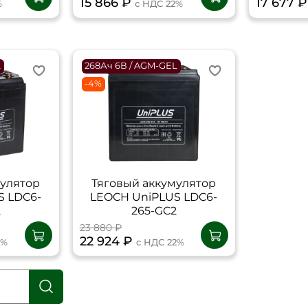
15 866 ₽
17 677 
%
с НДС 22%
L
268Ач 6В / AGM-GEL
-4%
мулятор
Тяговый аккумулятор
S LDC6-
LEOCH UniPLUS LDC6-
2
265-GC2
23 880 ₽
22 924 ₽
2%
с НДС 22%