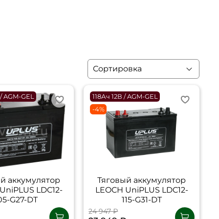
 / AGM-GEL
118Ач 12В / AGM-GEL
-4%
й аккумулятор
Тяговый аккумулятор
UniPLUS LDC12-
LEOCH UniPLUS LDC12-
05-G27-DT
115-G31-DT
24 947 ₽