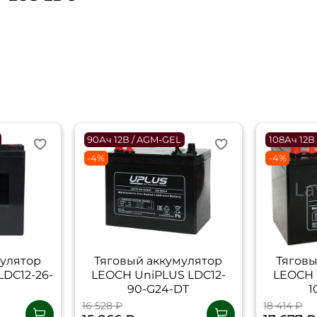
90Ач 12В / AGM-GEL
108Ач 12В
-4%
-4%
мулятор
Тяговый аккумулятор
Тяговы
DC12-26-
LEOCH UniPLUS LDC12-
LEOCH 
90-G24-DT
1
16 528 ₽
18 414 ₽