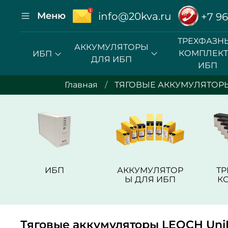
Меню
info@20kva.ru
+7 96
ТРЕХФАЗН
АККУМУЛЯТОРЫ
КОМПЛЕК
ИБП
ДЛЯ ИБП
ИБП
Главная
ТЯГОВЫЕ АККУМУЛЯТОР
ИБП
АККУМУЛЯТОР
Т
Ы ДЛЯ ИБП
К
Тяговые аккумуляторы LEOCH Uni