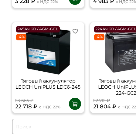
3 228 ₽
4 983 ₽
с НДС 22%
с НДС 22
245Ач 6В / AGM-GEL
224Ач 6В / AGM-GE
-4%
-4%
Тяговый аккумулятор
Тяговый акку
LEOCH UniPLUS LDC6-245
LEOCH UniPLU
224-GC
23 665 ₽
22 712 ₽
22 718 ₽
21 804 ₽
с НДС 22%
с НДС 2