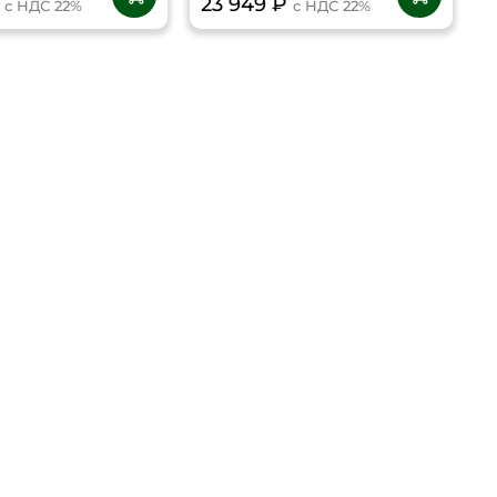
₽
23 949 ₽
с НДС 22%
с НДС 22%