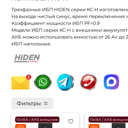
Трехфазные ИБП HIDEN серии KC-H изготовлены
На выходе чистый синус, время переключения на
Коэффициент мощности ИБП PF=0.9
Модели ИБП серии KC-H с внешними аккумулятор
АКБ можно использовать емкостью от 26 Ач до 2
ИБП напольные.
Фильтры
10кВА / АКБ внешние
15кВА / АКБ внешн
-16%
-16%