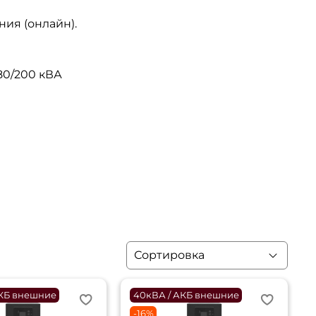
ия (онлайн).
80/200 кВА
АКБ внешние
40кВА / АКБ внешние
-16%