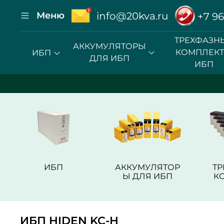
Меню
info@20kva.ru
+7 96
ТРЕХФАЗН
АККУМУЛЯТОРЫ
КОМПЛЕК
ИБП
ДЛЯ ИБП
ИБП
ИБП
АККУМУЛЯТОР
Т
Ы ДЛЯ ИБП
К
ИБП HIDEN KC-H