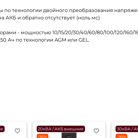
 по технологии двойного преобразования напряжен
 АКБ и обратно отсутствует (ноль мс)
ами - мощностью 10/15/20/30/40/60/80/100/120/160/1
50 Ач по технологии AGM или GEL.
ие
20кВА / АКБ внешние
30кВА / 
-16%
-16%