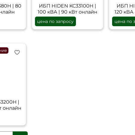
80H | 80
ИБП HIDEN KC33100H |
ИБП HI
онлайн
100 кВА | 90 кВт онлайн
120 кВА 
цена по запросу
цена по 
ние
3200H |
Вт онлайн