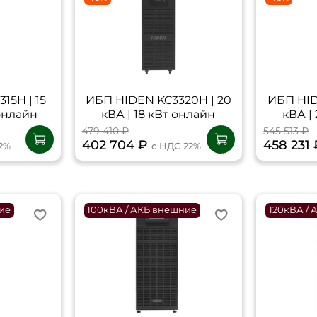
15H | 15
ИБП HIDEN KC3320H | 20
ИБП HID
 онлайн
кВА | 18 кВт онлайн
кВА |
479 410 ₽
545 513 ₽
402 704 ₽
458 231
2%
с НДС 22%
ие
100кВА / АКБ внешние
120кВА /