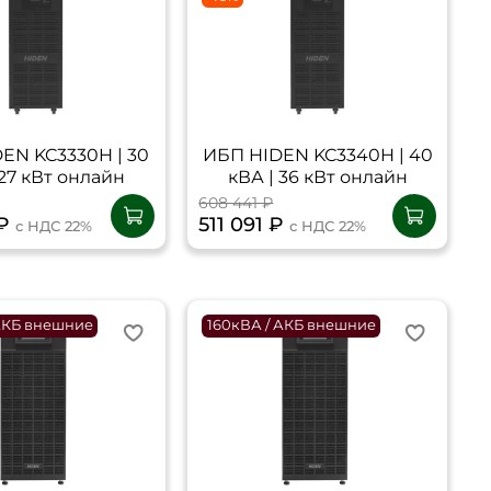
EN KC3330H | 30
ИБП HIDEN KC3340H | 40
 27 кВт онлайн
кВА | 36 кВт онлайн
608 441 ₽
 ₽
511 091 ₽
с НДС 22%
с НДС 22%
 АКБ внешние
160кВА / АКБ внешние