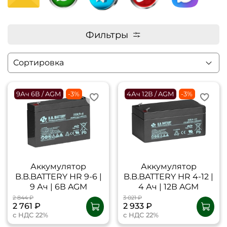
Фильтры
9Ач 6В / AGM
-3%
4Ач 12В / AGM
-3%
Аккумулятор
Аккумулятор
B.B.BATTERY HR 9-6 |
B.B.BATTERY HR 4-12 |
9 Ач | 6В AGM
4 Ач | 12В AGM
2 844 ₽
3 021 ₽
2 761 ₽
2 933 ₽
с НДС 22%
с НДС 22%