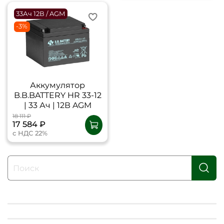
33Ач 12В / AGM
-3%
Аккумулятор
B.B.BATTERY HR 33-12
| 33 Ач | 12В AGM
18 111 ₽
17 584 ₽
с НДС 22%