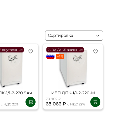
Б внутренние
2кВА / АКБ внешние
flagRU
-4%
К-1/1-2-220 9Ач
ИБП ДПК-1/1-2-220-М
70 902 ₽
₽
68 066 ₽
с НДС 22%
с НДС 22%