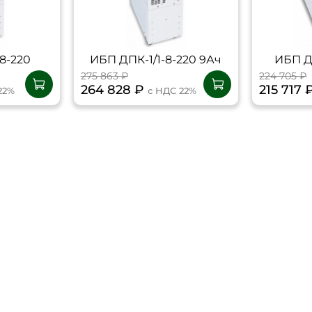
8-220
ИБП ДПК-1/1-8-220 9Ач
ИБП Д
275 863 ₽
224 705 ₽
264 828 ₽
215 717
22%
с НДС 22%