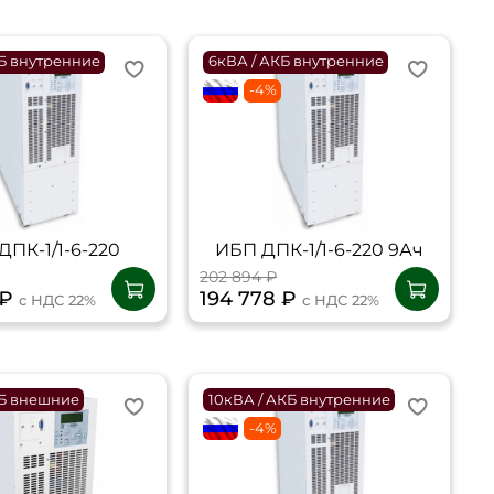
КБ внутренние
6кВА / АКБ внутренние
flagRU
-4%
ДПК-1/1-6-220
ИБП ДПК-1/1-6-220 9Ач
202 894 ₽
 ₽
194 778 ₽
с НДС 22%
с НДС 22%
КБ внешние
10кВА / АКБ внутренние
flagRU
-4%