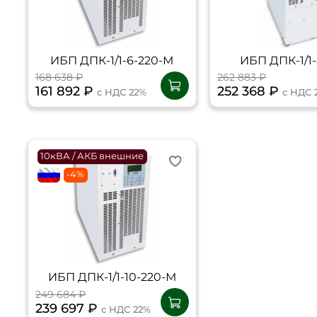
ИБП ДПК-1/1-6-220-М
ИБП ДПК-1/1-
168 638 ₽
262 883 ₽
161 892 ₽
252 368 ₽
с НДС 22%
с НДС 
10кВА / АКБ внешние
flagRU
-4%
ИБП ДПК-1/1-10-220-М
249 684 ₽
239 697 ₽
с НДС 22%