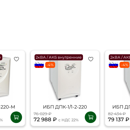
е
2кВА / АКБ внутренние
2кВА / АК
flagRU
-4%
flagRU
-4%
-220-М
ИБП ДПК-1/1-2-220
ИБП ДП
76 029 ₽
82 434 ₽
72 988 ₽
79 137 
2%
с НДС 22%