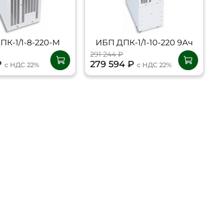
ПК-1/1-8-220-М
ИБП ДПК-1/1-10-220 9Ач
291 244 ₽
 ₽
279 594 ₽
с НДС 22%
с НДС 22%