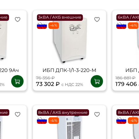
нние
3кВА / АКБ внешние
6кВА / А
flagRU
-4%
flagRU
-4%
220 9Ач
ИБП ДПК-1/1-3-220-М
ИБП 
76 356 ₽
186 881 ₽
73 302 ₽
179 406
2%
с НДС 22%
нние
8кВА / АКБ внутренние
8кВА / А
flagRU
-4%
flagRU
-4%