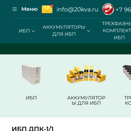
Меню
info@20kva.ru
+7 96
ТРЕХФАЗН
АККУМУЛЯТОРЫ
КОМПЛЕК
ИБП
ДЛЯ ИБП
ИБП
ИБП
АККУМУЛЯТОР
Т
Ы ДЛЯ ИБП
К
ИБП ДПК-1/1