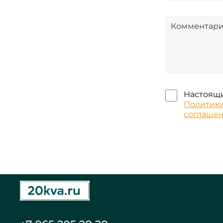
Настоящи
Политик
соглаше