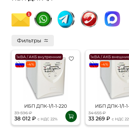
Фильтры
1кВА / АКБ внутренние
1кВА / АКБ внешни
flagRU
-4%
flagRU
-4%
ИБП ДПК-1/1-1-220
ИБП ДПК-1/1-1
39 596 ₽
34 655 ₽
38 012 ₽
33 269 ₽
с НДС 22%
с НДС 2