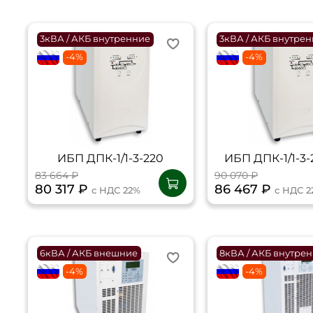
3кВА / АКБ внутренние
3кВА / АКБ внутре
flagRU
-4%
flagRU
-4%
ИБП ДПК-1/1-3-220
ИБП ДПК-1/1-3-
83 664 ₽
90 070 ₽
80 317 ₽
86 467 ₽
с НДС 22%
с НДС 2
6кВА / АКБ внешние
8кВА / АКБ внутре
flagRU
-4%
flagRU
-4%