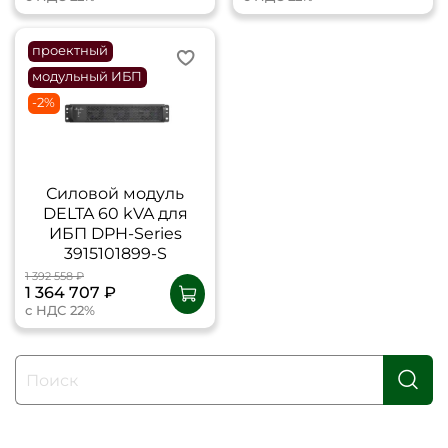
проектный
модульный ИБП
-2%
Силовой модуль
DELTA 60 kVA для
ИБП DPH-Series
3915101899-S
1 392 558 ₽
1 364 707 ₽
с НДС 22%