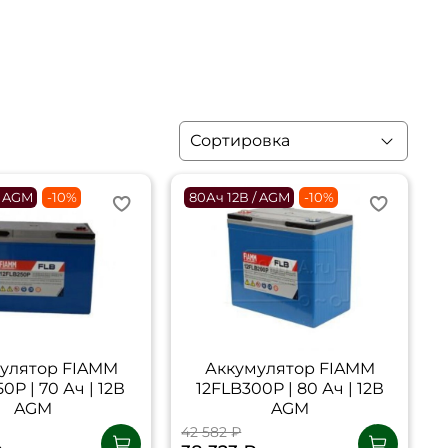
/ AGM
-10%
80Ач 12В / AGM
-10%
улятор FIAMM
Аккумулятор FIAMM
0P | 70 Ач | 12В
12FLB300P | 80 Ач | 12В
AGM
AGM
42 582 ₽