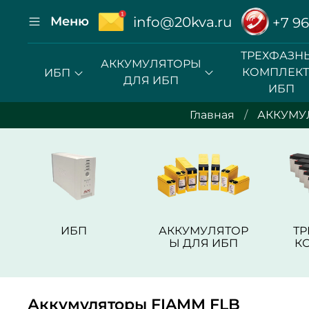
Меню
info@20kva.ru
+7 96
ТРЕХФАЗН
АККУМУЛЯТОРЫ
КОМПЛЕК
ИБП
ДЛЯ ИБП
ИБП
Главная
АККУМУ
ИБП
АККУМУЛЯТОР
Т
Ы ДЛЯ ИБП
К
Аккумуляторы FIAMM FLB