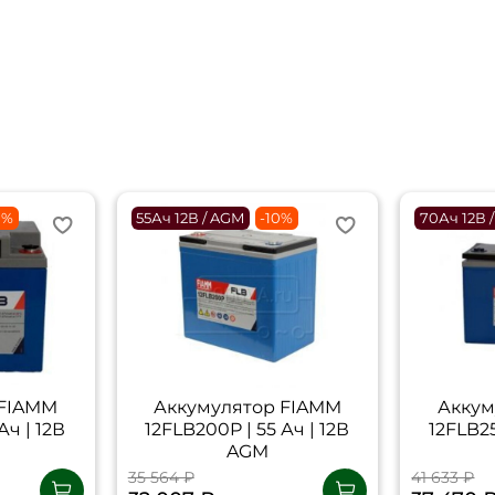
0%
55Ач 12В / AGM
-10%
70Ач 12В 
 FIAMM
Аккумулятор FIAMM
Аккум
Ач | 12В
12FLB200P | 55 Ач | 12В
12FLB25
AGM
35 564 ₽
41 633 ₽