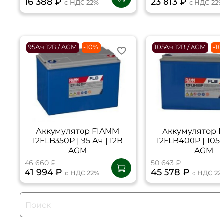
16 388 ₽
23 813 ₽
с НДС 22%
с НДС 22
95Ач 12В / AGM
-10%
105Ач 12В / AGM
-
Аккумулятор FIAMM
Аккумулятор
12FLB350P | 95 Ач | 12В
12FLB400P | 105 
AGM
AGM
46 660 ₽
50 643 ₽
41 994 ₽
45 578 ₽
с НДС 22%
с НДС 2