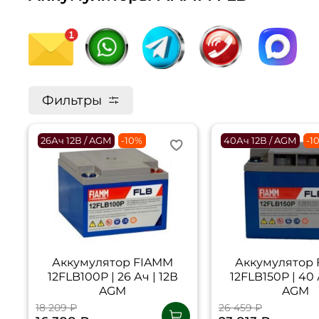
Фильтры
26Ач 12В / AGM
-10%
40Ач 12В / AGM
-1
Аккумулятор FIAMM
Аккумулятор
12FLB100P | 26 Ач | 12В
12FLB150P | 40 
AGM
AGM
18 209 ₽
26 459 ₽