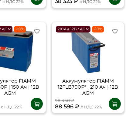
₽
38 323 ₽
с НДС 22%
с НДС 22%
 / AGM
-10%
210Ач 12В / AGM
-10%
улятор FIAMM
Аккумулятор FIAMM
0P | 150 Ач | 12В
12FLB700P* | 210 Ач | 12В
AGM
AGM
98 440 ₽
₽
88 596 ₽
с НДС 22%
с НДС 22%