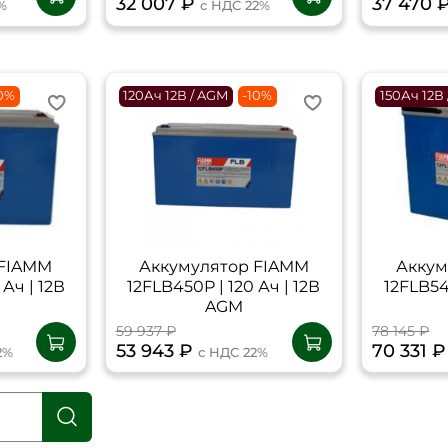
32 007 ₽
37 470 
%
с НДС 22%
10%
120Ач 12В / AGM
-10%
150Ач 12В
 FIAMM
Аккумулятор FIAMM
Аккум
Ач | 12В
12FLB450P | 120 Ач | 12В
12FLB54
AGM
59 937 ₽
78 145 ₽
53 943 ₽
70 331 
2%
с НДС 22%