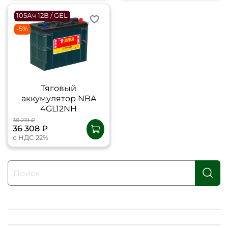
105Ач 12В / GEL
-5%
Тяговый
аккумулятор NBA
4GL12NH
38 219 ₽
36 308 ₽
с НДС 22%