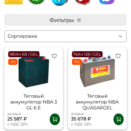
Фильтры
180Ач 6В / GEL
76Ач 12В / GEL
-5%
-5%
Тяговый
Тяговый
аккумулятор NBA 3
аккумулятор NBA
GL 6 E
QUASARGEL
26 934 ₽
37 555 ₽
25 587 ₽
35 678 ₽
с НДС 22%
с НДС 22%