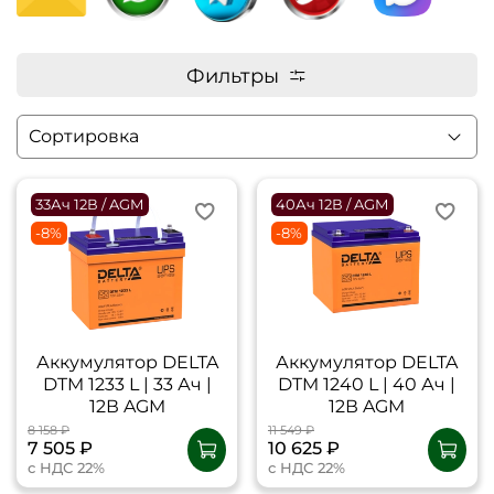
Фильтры
33Ач 12В / AGM
40Ач 12В / AGM
-8%
-8%
Аккумулятор DELTA
Аккумулятор DELTA
DTM 1233 L | 33 Ач |
DTM 1240 L | 40 Ач |
12В AGM
12В AGM
8 158 ₽
11 549 ₽
7 505 ₽
10 625 ₽
с НДС 22%
с НДС 22%