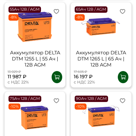
55Ач 12В / AGM
65Ач 12В / AGM
-8%
-8%
Аккумулятор DELTA
Аккумулятор DELTA
DTM 1255 L | 55 Ач |
DTM 1265 L | 65 Ач |
12В AGM
12В AGM
13 029 ₽
17 605 ₽
11 987 ₽
16 197 ₽
с НДС 22%
с НДС 22%
75Ач 12В / AGM
90Ач 12В / AGM
-10%
-10%