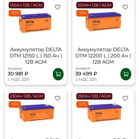
150Ач 12В / AGM
200Ач 12В / AGM
-10%
-10%
Аккумулятор DELTA
Аккумулятор DELTA
DTM 12150 L | 150 Ач |
DTM 12200 L | 200 Ач |
12В AGM
12В AGM
34 424 ₽
43 888 ₽
30 981 ₽
39 499 ₽
с НДС 22%
с НДС 22%
230Ач 12В / AGM
250Ач 12В / AGM
-10%
-10%