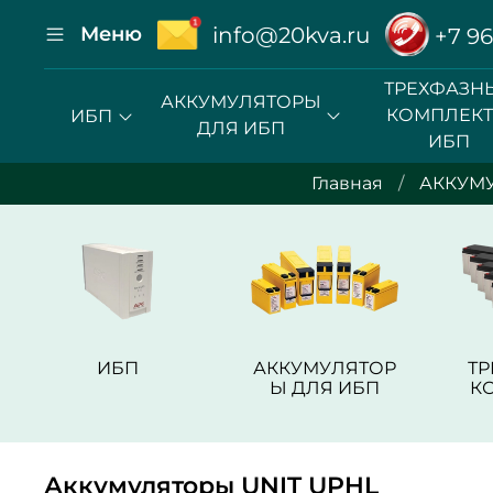
Меню
info@20kva.ru
+7 96
ТРЕХФАЗН
АККУМУЛЯТОРЫ
КОМПЛЕК
ИБП
ДЛЯ ИБП
ИБП
Главная
АККУМ
ИБП
АККУМУЛЯТОР
Т
Ы ДЛЯ ИБП
К
Аккумуляторы UNIT UPHL