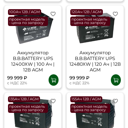
100Ач 12В / AGM
120Ач 12В / AGM
проектная модель
проектная модель
- цена по запросу
- цена по запросу
Аккумулятор
Аккумулятор
B.B.BATTERY UPS
B.B.BATTERY UPS
12400XW | 100 Ач |
12480XW | 120 Ач | 12В
12В AGM
AGM
99 999 ₽
99 999 ₽
с НДС 22%
с НДС 22%
135Ач 12В / AGM
155Ач 12В / AGM
проектная модель
проектная модель
- цена по запросу
- цена по запросу