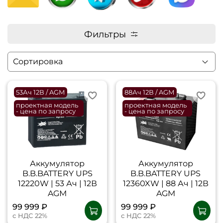
Фильтры
53Ач 12В / AGM
88Ач 12В / AGM
проектная модель
проектная модель
- цена по запросу
- цена по запросу
Аккумулятор
Аккумулятор
B.B.BATTERY UPS
B.B.BATTERY UPS
12220W | 53 Ач | 12В
12360XW | 88 Ач | 12В
AGM
AGM
99 999 ₽
99 999 ₽
с НДС 22%
с НДС 22%