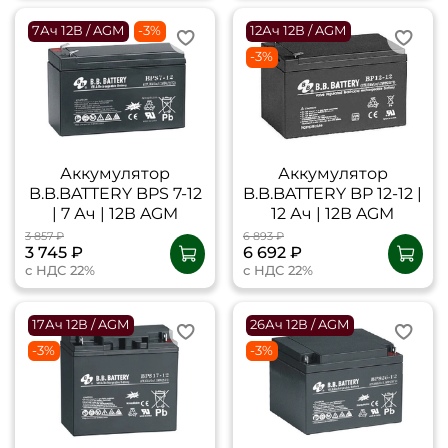
7Ач 12В / AGM
-3%
12Ач 12В / AGM
-3%
Аккумулятор
Аккумулятор
B.B.BATTERY BPS 7-12
B.B.BATTERY BP 12-12 |
| 7 Ач | 12В AGM
12 Ач | 12В AGM
3 857 ₽
6 893 ₽
3 745 ₽
6 692 ₽
с НДС 22%
с НДС 22%
17Ач 12В / AGM
26Ач 12В / AGM
-3%
-3%