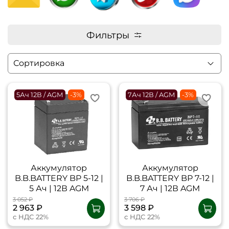
Фильтры
5Ач 12В / AGM
-3%
7Ач 12В / AGM
-3%
Аккумулятор
Аккумулятор
B.B.BATTERY BP 5-12 |
B.B.BATTERY BP 7-12 |
5 Ач | 12В AGM
7 Ач | 12В AGM
3 052 ₽
3 706 ₽
2 963 ₽
3 598 ₽
с НДС 22%
с НДС 22%