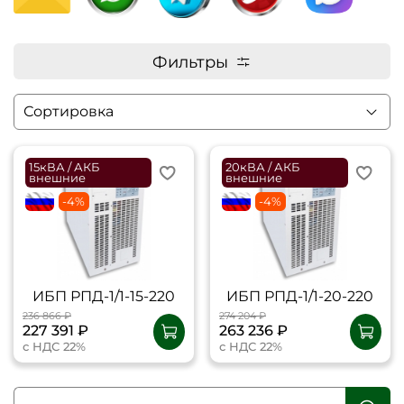
Фильтры
15кВА / АКБ
20кВА / АКБ
внешние
внешние
flagRU
-4%
flagRU
-4%
ИБП РПД-1/1-15-220
ИБП РПД-1/1-20-220
236 866 ₽
274 204 ₽
227 391 ₽
263 236 ₽
с НДС 22%
с НДС 22%