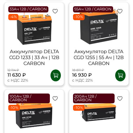
33Ач 12В / CARBON
55Ач 12В / CARBON
-4%
-10%
Аккумулятор DELTA
Аккумулятор DELTA
CGD 1233 | 33 Ач | 12В
CGD 1255 | 55 Ач | 12В
CARBON
CARBON
12 114 ₽
18 811 ₽
11 630 ₽
16 930 ₽
с НДС 22%
с НДС 22%
100Ач 12В /
200Ач 12В /
CARBON
CARBON
-10%
-10%