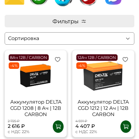
Фильтры
8Ач 12В / CARBON
12Ач 12В / CARBON
-4%
-4%
Аккумулятор DELTA
Аккумулятор DELTA
CGD 1208 | 8 Ач | 12В
CGD 1212 | 12 Ач | 12В
CARBON
CARBON
2 725 ₽
4 591 ₽
2 616 ₽
4 407 ₽
с НДС 22%
с НДС 22%