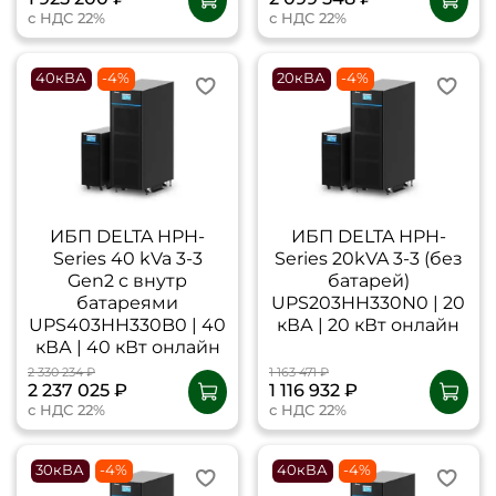
с НДС 22%
с НДС 22%
40кВА
-4%
20кВА
-4%
ИБП DELTA HPH-
ИБП DELTA НPH-
Series 40 kVa 3-3
Series 20kVA 3-3 (без
Gen2 с внутр
батарей)
батареями
UPS203HH330N0 | 20
UPS403HH330B0 | 40
кВА | 20 кВт онлайн
кВА | 40 кВт онлайн
2 330 234 ₽
1 163 471 ₽
2 237 025 ₽
1 116 932 ₽
с НДС 22%
с НДС 22%
30кВА
-4%
40кВА
-4%