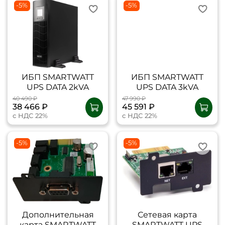
-5%
-5%
ИБП SMARTWATT
ИБП SMARTWATT
UPS DATA 2kVA
UPS DATA 3kVA
40 490 ₽
47 990 ₽
38 466 ₽
45 591 ₽
с НДС 22%
с НДС 22%
-5%
-5%
Дополнительная
Сетевая карта
карта SMARTWATT
SMARTWATT UPS