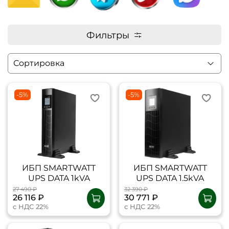
Фильтры
-5%
-5%
ИБП SMARTWATT
ИБП SMARTWATT
UPS DATA 1kVA
UPS DATA 1.5kVA
27 490 ₽
32 390 ₽
26 116 ₽
30 771 ₽
с НДС 22%
с НДС 22%