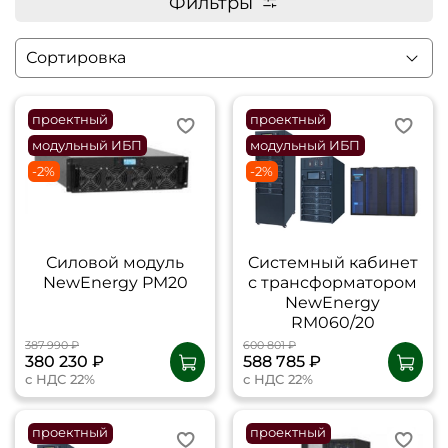
Фильтры
проектный
проектный
модульный ИБП
модульный ИБП
-2%
-2%
Силовой модуль
Cистемный кабинет
NewEnergy PM20
с трансформатором
NewEnergy
RM060/20
387 990 ₽
600 801 ₽
380 230 ₽
588 785 ₽
с НДС 22%
с НДС 22%
проектный
проектный