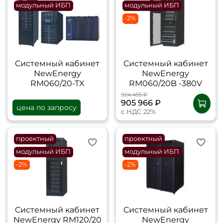
модульный ИБП
модульный ИБП
-2%
Cистемный кабинет
Cистемный кабинет
NewEnergy
NewEnergy
RM060/20-TX
RM060/20B -380V
924 455 ₽
905 966 ₽
цена по запросу
с НДС 22%
проектный
проектный
модульный ИБП
модульный ИБП
-2%
-2%
Cистемный кабинет
Cистемный кабинет
NewEnergy RM120/20
NewEnergy