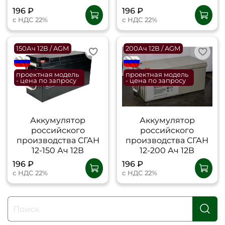
196 ₽
196 ₽
с НДС 22%
с НДС 22%
150Ач 12В / AGM
200Ач 12В / AGM
flagRU
flagRU
проектная модель
проектная модель
- цена по запросу
- цена по запросу
Аккумулятор
Аккумулятор
российского
российского
производства СГАН
производства СГАН
12-150 Ач 12В
12-200 Ач 12В
196 ₽
196 ₽
с НДС 22%
с НДС 22%