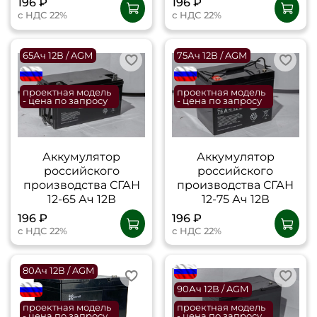
196 ₽
196 ₽
с НДС 22%
с НДС 22%
65Ач 12В / AGM
75Ач 12В / AGM
flagRU
flagRU
проектная модель
проектная модель
- цена по запросу
- цена по запросу
Аккумулятор
Аккумулятор
российского
российского
производства СГАН
производства СГАН
12-65 Ач 12В
12-75 Ач 12В
196 ₽
196 ₽
с НДС 22%
с НДС 22%
80Ач 12В / AGM
flagRU
flagRU
90Ач 12В / AGM
проектная модель
проектная модель
- цена по запросу
- цена по запросу