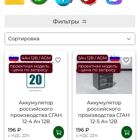
Фильтры
flagRU
4Ач 12В / AGM
5Ач 12В / AGM
flagRU
проектная модель
проектная модель
- цена по запросу
- цена по запросу
Аккумулятор
Аккумулятор
российского
российского
производства СГАН
производства СГАН
12-4 Ач 12В
12-5 Ач 12В
196 ₽
196 ₽
с НДС 22%
с НДС 22%