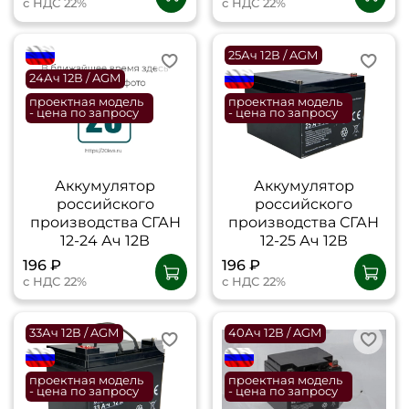
с НДС 22%
с НДС 22%
flagRU
25Ач 12В / AGM
24Ач 12В / AGM
flagRU
проектная модель
проектная модель
- цена по запросу
- цена по запросу
Аккумулятор
Аккумулятор
российского
российского
производства СГАН
производства СГАН
12-24 Ач 12В
12-25 Ач 12В
196 ₽
196 ₽
с НДС 22%
с НДС 22%
33Ач 12В / AGM
40Ач 12В / AGM
flagRU
flagRU
проектная модель
проектная модель
- цена по запросу
- цена по запросу