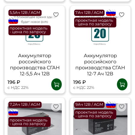
5,5Ач 12В / AGM
7Ач 12В / AGM
flagRU
flagRU
проектная модель
- цена по запросу
проектная модель
- цена по запросу
Аккумулятор
Аккумулятор
российского
российского
производства СГАН
производства СГАН
12-5,5 Ач 12В
12-7 Ач 12В
196 ₽
196 ₽
с НДС 22%
с НДС 22%
7,2Ач 12В / AGM
9Ач 12В / AGM
flagRU
flagRU
проектная модель
- цена по запросу
проектная модель
- цена по запросу