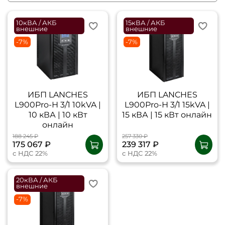
10кВА / АКБ
15кВА / АКБ
внешние
внешние
-7%
-7%
ИБП LANCHES
ИБП LANCHES
L900Pro-Н 3/1 10kVA |
L900Pro-Н 3/1 15kVA |
10 кВА | 10 кВт
15 кВА | 15 кВт онлайн
онлайн
188 245 ₽
257 330 ₽
175 067 ₽
239 317 ₽
с НДС 22%
с НДС 22%
20кВА / АКБ
внешние
-7%