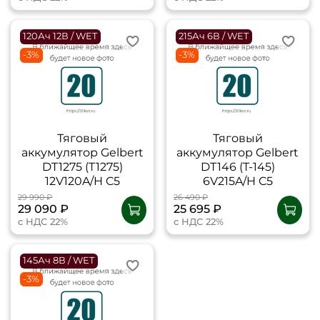
120Ач 12В / WET
215Ач 6В / WET
-3%
-3%
Тяговый
Тяговый
аккумулятор Gelbert
аккумулятор Gelbert
DT1275 (T1275)
DT146 (T-145)
12V120A/H C5
6V215A/H C5
29 990 ₽
26 490 ₽
29 090 ₽
25 695 ₽
с НДС 22%
с НДС 22%
145Ач 8В / WET
-3%