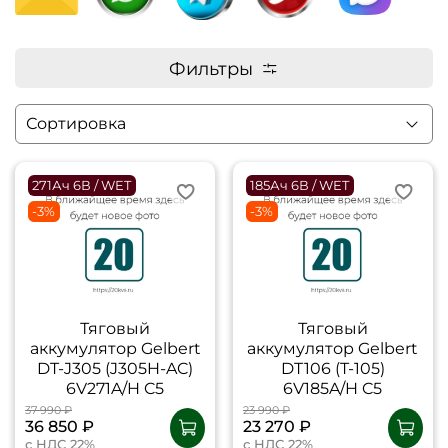
Фильтры
271Ач 6В / WET
185Ач 6В / WET
-3%
-3%
Тяговый
Тяговый
аккумулятор Gelbert
аккумулятор Gelbert
DT-J305 (J305H-AC)
DT106 (T-105)
6V271A/H C5
6V185A/H C5
37 990 ₽
23 990 ₽
36 850 ₽
23 270 ₽
с НДС 22%
с НДС 22%