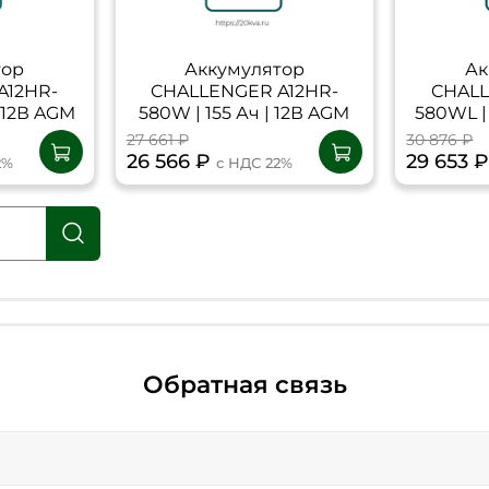
тор
Аккумулятор
Ак
A12HR-
CHALLENGER A12HR-
CHALL
| 12В AGM
580W | 155 Ач | 12В AGM
580WL | 
27 661 ₽
30 876 ₽
26 566 ₽
29 653 
2%
с НДС 22%
Обратная связь