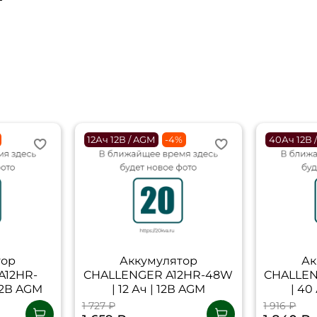
12Ач 12В / AGM
-4%
40Ач 12В 
тор
Аккумулятор
Ак
A12HR-
CHALLENGER A12HR-48W
CHALLEN
 12В AGM
| 12 Ач | 12В AGM
| 40
1 727 ₽
1 916 ₽