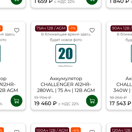
1 659 ₽
1 840 ₽
с НДС 22%
%
75Ач 12В / AGM
-1%
90Ач 12В 
тор
Аккумулятор
Ак
A12HR-
CHALLENGER A12HR-
CHALL
 12В AGM
280WL | 75 Ач | 12В AGM
340W | 
19 704 ₽
18 266 ₽
19 460 ₽
17 543 
2%
с НДС 22%
1%
100Ач 12В / AGM
-4%
120Ач 12В