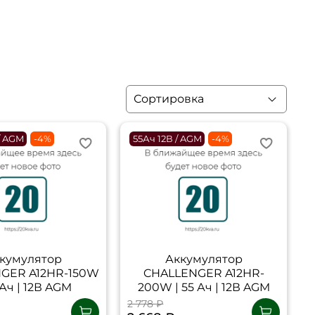
/ AGM
-4%
55Ач 12В / AGM
-4%
кумулятор
Аккумулятор
GER A12HR-150W
CHALLENGER A12HR-
 Ач | 12В AGM
200W | 55 Ач | 12В AGM
2 778 ₽