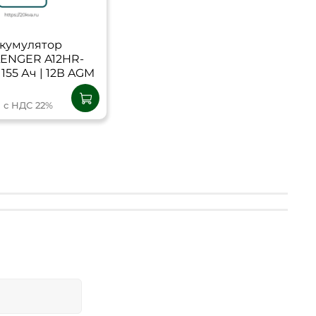
кумулятор
ENGER A12HR-
155 Ач | 12В AGM
₽
с НДС 22%