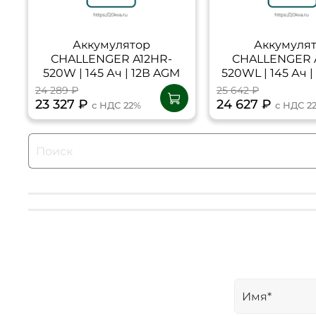
Аккумулятор
Аккумуля
CHALLENGER A12HR-
CHALLENGER 
520W | 145 Ач | 12В AGM
520WL | 145 Ач 
24 289 ₽
25 642 ₽
23 327 ₽
24 627 ₽
с НДС 22%
с НДС 2