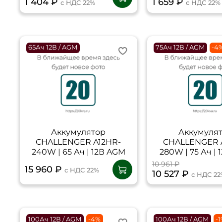
1 404 ₽
1 659 ₽
с НДС 22%
с НДС 22%
65Ач 12В / AGM
75Ач 12В / AGM
-4
Аккумулятор
Аккумуля
CHALLENGER A12HR-
CHALLENGER 
240W | 65 Ач | 12В AGM
280W | 75 Ач |
10 961 ₽
15 960 ₽
с НДС 22%
10 527 ₽
с НДС 2
100Ач 12В / AGM
-4%
100Ач 12В / AGM
-