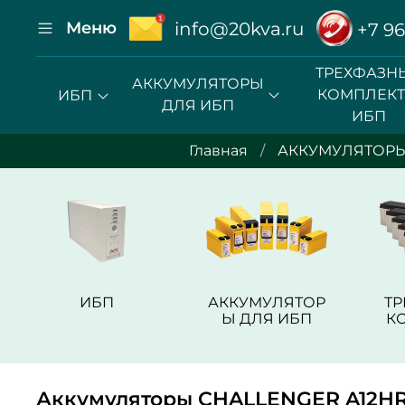
Меню
info@20kva.ru
+7 96
ТРЕХФАЗН
АККУМУЛЯТОРЫ
КОМПЛЕК
ИБП
ДЛЯ ИБП
ИБП
Главная
АККУМУЛЯТОРЫ
ИБП
АККУМУЛЯТОР
Т
Ы ДЛЯ ИБП
К
Аккумуляторы CHALLENGER A12H