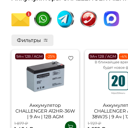
Фильтры
9Ач 12В / AGM
-25%
9Ач 12В / AGM
-4%
Аккумулятор
Аккумуля
CHALLENGER A12HR-36W
CHALLENGER 
| 9 Ач | 12В AGM
38WJS | 9 Ач |
1 877 ₽
1 727 ₽