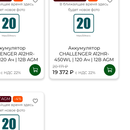
кумулятор
Аккумулятор
ENGER A12HR-
CHALLENGER A12HR-
120 Ач | 12В AGM
450WL | 120 Ач | 12В AGM
20 171 ₽
₽
19 372 ₽
с НДС 22%
с НДС 22%
 / AGM
-4%