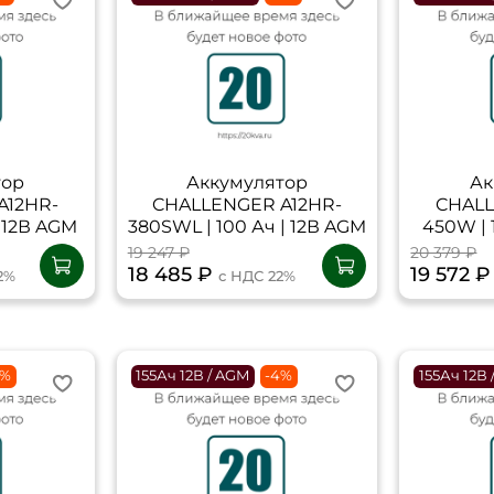
тор
Аккумулятор
Ак
A12HR-
CHALLENGER A12HR-
CHALL
| 12В AGM
380SWL | 100 Ач | 12В AGM
450W | 
19 247 ₽
20 379 ₽
18 485 ₽
19 572 
2%
с НДС 22%
4%
155Ач 12В / AGM
-4%
155Ач 12В