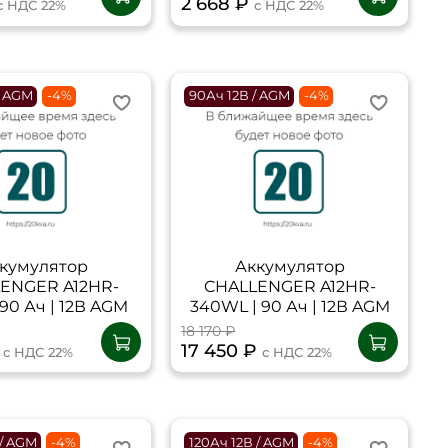
2 668 ₽
с НДС 22%
с НДС 22%
/ AGM
-4%
90Ач 12В / AGM
-4%
кумулятор
Аккумулятор
ENGER A12HR-
CHALLENGER A12HR-
90 Ач | 12В AGM
340WL | 90 Ач | 12В AGM
18 170 ₽
₽
17 450 ₽
с НДС 22%
с НДС 22%
 / AGM
-4%
120Ач 12В / AGM
-4%