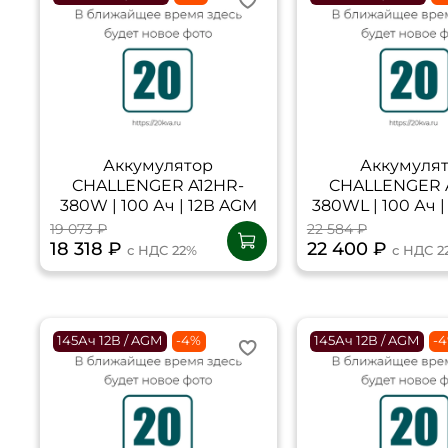
Аккумулятор
Аккумуля
CHALLENGER A12HR-
CHALLENGER 
380W | 100 Ач | 12В AGM
380WL | 100 Ач 
19 073 ₽
22 584 ₽
18 318 ₽
22 400 ₽
с НДС 22%
с НДС 2
145Ач 12В / AGM
-4%
145Ач 12В / AGM
-