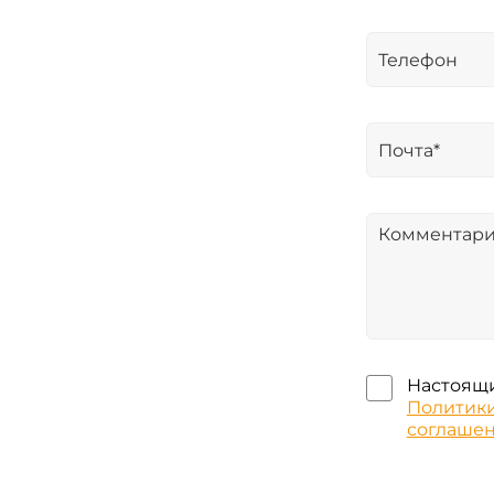
Настоящи
Политик
соглаше