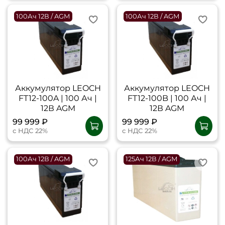
100Ач 12В / AGM
100Ач 12В / AGM
Аккумулятор LEOCH
Аккумулятор LEOCH
FT12-100A | 100 Ач |
FT12-100B | 100 Ач |
12В AGM
12В AGM
99 999 ₽
99 999 ₽
с НДС 22%
с НДС 22%
100Ач 12В / AGM
125Ач 12В / AGM