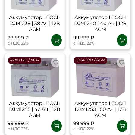
Аккумулятор LEOCH
Аккумулятор LEOCH
DJM1238 | 38 Ач | 12В
DJM1240 | 40 Ач | 12В
AGM
AGM
99 999 ₽
99 999 ₽
с НДС 22%
с НДС 22%
42Ач 12В / AGM
50Ач 12В / AGM
Аккумулятор LEOCH
Аккумулятор LEOCH
DJM1245 | 42 Ач | 12В
DJM1250 | 50 Ач | 12В
AGM
AGM
99 999 ₽
99 999 ₽
с НДС 22%
с НДС 22%