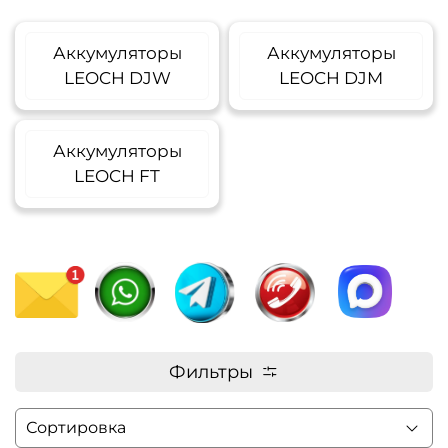
Аккумуляторы
Аккумуляторы
LEOCH DJW
LEOCH DJM
Аккумуляторы
LEOCH FT
Фильтры