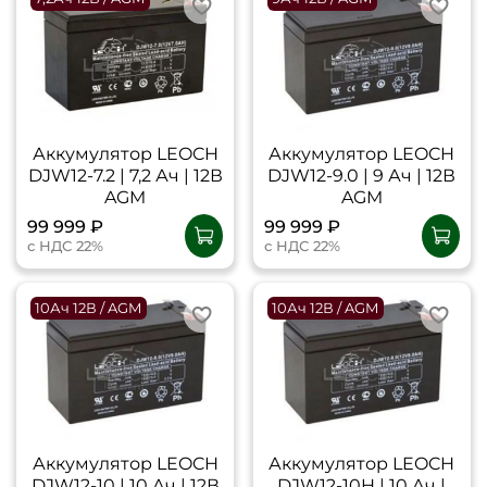
Аккумулятор LEOCH
Аккумулятор LEOCH
DJW12-7.2 | 7,2 Ач | 12В
DJW12-9.0 | 9 Ач | 12В
AGM
AGM
99 999 ₽
99 999 ₽
с НДС 22%
с НДС 22%
10Ач 12В / AGM
10Ач 12В / AGM
Аккумулятор LEOCH
Аккумулятор LEOCH
DJW12-10 | 10 Ач | 12В
DJW12-10H | 10 Ач |