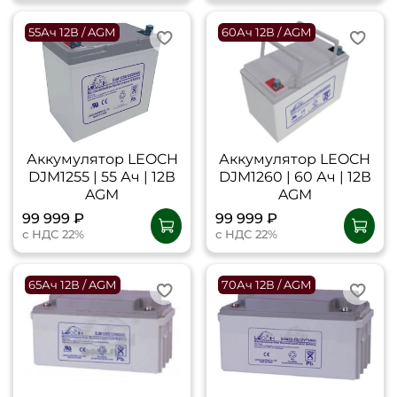
55Ач 12В / AGM
60Ач 12В / AGM
Аккумулятор LEOCH
Аккумулятор LEOCH
DJM1255 | 55 Ач | 12В
DJM1260 | 60 Ач | 12В
AGM
AGM
99 999 ₽
99 999 ₽
с НДС 22%
с НДС 22%
65Ач 12В / AGM
70Ач 12В / AGM