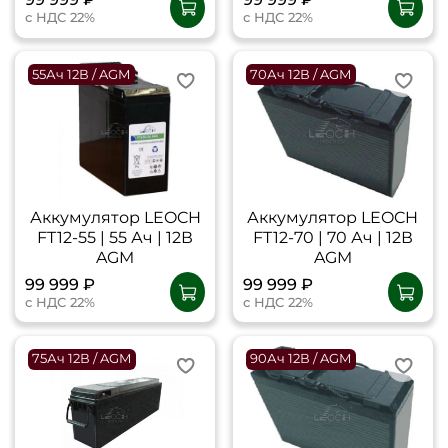
с НДС 22%
с НДС 22%
55Ач 12В / AGM
70Ач 12В / AGM
Аккумулятор LEOCH
Аккумулятор LEOCH
FT12-55 | 55 Ач | 12В
FT12-70 | 70 Ач | 12В
AGM
AGM
99 999 ₽
99 999 ₽
с НДС 22%
с НДС 22%
75Ач 12В / AGM
90Ач 12В / AGM