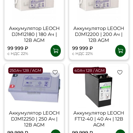
Аккумулятор LEOCH
Аккумулятор LEOCH
DJM12180 | 180 Ач |
DJM12200 | 200 Ач |
12В AGM
12В AGM
99 999 ₽
99 999 ₽
с НДС 22%
с НДС 22%
250Ач 12В / AGM
40Ач 12В / AGM
Аккумулятор LEOCH
Аккумулятор LEOCH
DJM12250 | 250 Ач |
FT12-40 | 40 Ач | 12В
12В AGM
AGM
99 999 ₽
99 999 ₽