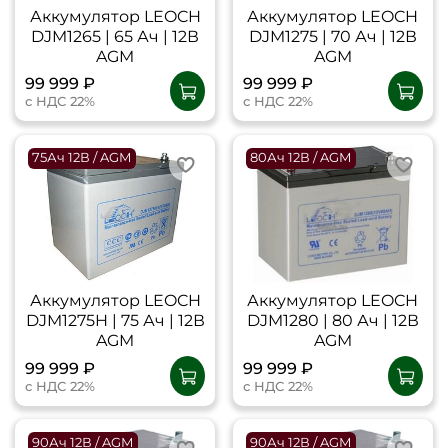
Аккумулятор LEOCH
Аккумулятор LEOCH
DJM1265 | 65 Ач | 12В
DJM1275 | 70 Ач | 12В
AGM
AGM
99 999 ₽
99 999 ₽
с НДС 22%
с НДС 22%
75Ач 12В / AGM
80Ач 12В / AGM
Аккумулятор LEOCH
Аккумулятор LEOCH
DJM1275H | 75 Ач | 12В
DJM1280 | 80 Ач | 12В
AGM
AGM
99 999 ₽
99 999 ₽
с НДС 22%
с НДС 22%
90Ач 12В / AGM
90Ач 12В / AGM