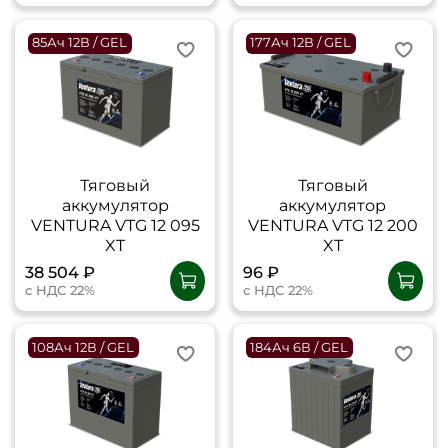
85Ач 12В / GEL
177Ач 12В / GEL
Тяговый
Тяговый
аккумулятор
аккумулятор
VENTURA VTG 12 095
VENTURA VTG 12 200
XT
XT
38 504 ₽
96 ₽
с НДС 22%
с НДС 22%
108Ач 12В / GEL
184Ач 6В / GEL