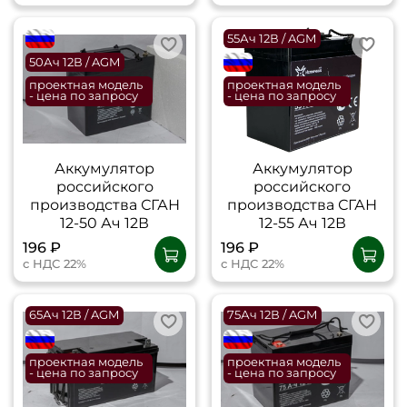
flagRU
55Ач 12В / AGM
50Ач 12В / AGM
flagRU
проектная модель
проектная модель
- цена по запросу
- цена по запросу
Аккумулятор
Аккумулятор
российского
российского
производства СГАН
производства СГАН
12-50 Ач 12В
12-55 Ач 12В
196 ₽
196 ₽
с НДС 22%
с НДС 22%
65Ач 12В / AGM
75Ач 12В / AGM
flagRU
flagRU
проектная модель
проектная модель
- цена по запросу
- цена по запросу