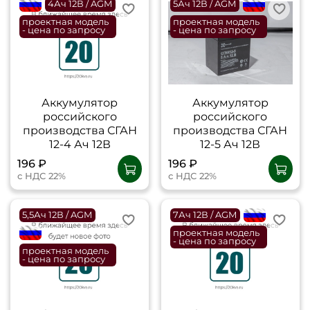
flagRU
4Ач 12В / AGM
5Ач 12В / AGM
flagRU
проектная модель
проектная модель
- цена по запросу
- цена по запросу
Аккумулятор
Аккумулятор
российского
российского
производства СГАН
производства СГАН
12-4 Ач 12В
12-5 Ач 12В
196 ₽
196 ₽
с НДС 22%
с НДС 22%
5,5Ач 12В / AGM
7Ач 12В / AGM
flagRU
flagRU
проектная модель
- цена по запросу
проектная модель
- цена по запросу