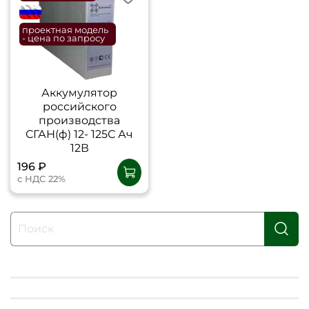
flagRU
проектная модель
- цена по запросу
Аккумулятор
российского
производства
СГАН(ф) 12- 125С Ач
12В
196 ₽
с НДС 22%