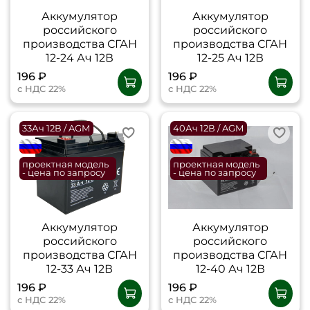
Аккумулятор
Аккумулятор
российского
российского
производства СГАН
производства СГАН
12-24 Ач 12В
12-25 Ач 12В
196 ₽
196 ₽
с НДС 22%
с НДС 22%
33Ач 12В / AGM
40Ач 12В / AGM
flagRU
flagRU
проектная модель
проектная модель
- цена по запросу
- цена по запросу
Аккумулятор
Аккумулятор
российского
российского
производства СГАН
производства СГАН
12-33 Ач 12В
12-40 Ач 12В
196 ₽
196 ₽
с НДС 22%
с НДС 22%