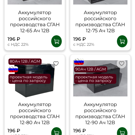
Аккумулятор
Аккумулятор
российского
российского
производства СГАН
производства СГАН
12-65 Ач 12В
12-75 Ач 12В
196 ₽
196 ₽
с НДС 22%
с НДС 22%
80Ач 12В / AGM
flagRU
flagRU
90Ач 12В / AGM
проектная модель
проектная модель
- цена по запросу
- цена по запросу
Аккумулятор
Аккумулятор
российского
российского
производства СГАН
производства СГАН
12-80 Ач 12В
12-90 Ач 12В
196 ₽
196 ₽