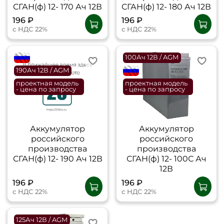
СГАН(ф) 12- 170 Ач 12В
СГАН(ф) 12- 180 Ач 12В
196 ₽
196 ₽
с НДС 22%
с НДС 22%
flagRU
100Ач 12В / AGM
190Ач 12В / AGM
flagRU
проектная модель
проектная модель
- цена по запросу
- цена по запросу
Аккумулятор
Аккумулятор
российского
российского
производства
производства
СГАН(ф) 12- 190 Ач 12В
СГАН(ф) 12- 100С Ач
12В
196 ₽
196 ₽
с НДС 22%
с НДС 22%
125Ач 12В / AGM