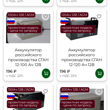
с НДС 22%
с НДС 22%
100Ач 12В / AGM
120Ач 12В / AGM
flagRU
flagRU
проектная модель
проектная модель
- цена по запросу
- цена по запросу
Аккумулятор
Аккумулятор
российского
российского
производства СГАН
производства СГАН
12-100 Ач 12В
12-120 Ач 12В
196 ₽
196 ₽
с НДС 22%
с НДС 22%
150Ач 12В / AGM
200Ач 12В / AGM
flagRU
flagRU
проектная модель
проектная модель
- цена по запросу
- цена по запросу