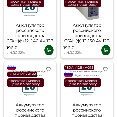
проектная модель
проектная модель
- цена по запросу
- цена по запросу
Аккумулятор
Аккумулятор
российского
российского
производства
производства
СГАН(ф) 12- 140 Ач 12В
СГАН(ф) 12-150 Ач 12В
196 ₽
196 ₽
с НДС 22%
с НДС 22%
flagRU
180Ач 12В / AGM
170Ач 12В / AGM
flagRU
проектная модель
проектная модель
- цена по запросу
- цена по запросу
Аккумулятор
Аккумулятор
российского
российского
производства
производства