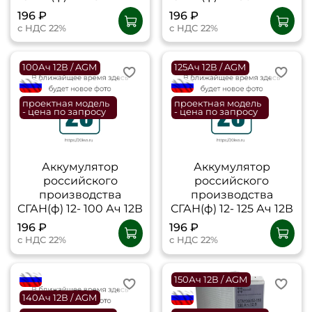
196 ₽
196 ₽
с НДС 22%
с НДС 22%
100Ач 12В / AGM
125Ач 12В / AGM
flagRU
flagRU
проектная модель
проектная модель
- цена по запросу
- цена по запросу
Аккумулятор
Аккумулятор
российского
российского
производства
производства
СГАН(ф) 12- 100 Ач 12В
СГАН(ф) 12- 125 Ач 12В
196 ₽
196 ₽
с НДС 22%
с НДС 22%
flagRU
150Ач 12В / AGM
140Ач 12В / AGM
flagRU