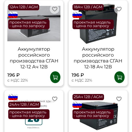
12Ач 12В / AGM
18Ач 12В / AGM
flagRU
flagRU
проектная модель
проектная модель
- цена по запросу
- цена по запросу
Аккумулятор
Аккумулятор
российского
российского
производства СГАН
производства СГАН
12-12 Ач 12В
12-18 Ач 12В
196 ₽
196 ₽
с НДС 22%
с НДС 22%
flagRU
25Ач 12В / AGM
24Ач 12В / AGM
flagRU
проектная модель
проектная модель
- цена по запросу
- цена по запросу