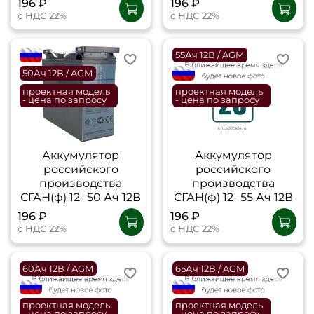
196 ₽
196 ₽
с НДС 22%
с НДС 22%
flagRU
55Ач 12В / AGM
50Ач 12В / AGM
flagRU
проектная модель
проектная модель
- цена по запросу
- цена по запросу
Аккумулятор
Аккумулятор
российского
российского
производства
производства
СГАН(ф) 12- 50 Ач 12В
СГАН(ф) 12- 55 Ач 12В
196 ₽
196 ₽
с НДС 22%
с НДС 22%
60Ач 12В / AGM
65Ач 12В / AGM
flagRU
flagRU
проектная модель
проектная модель
- цена по запросу
- цена по запросу