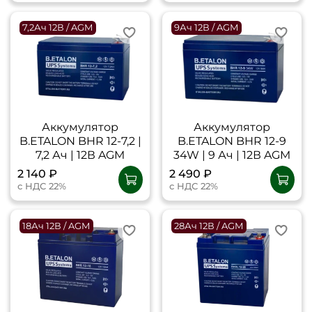
7,2Ач 12В / AGM
9Ач 12В / AGM
Аккумулятор
Аккумулятор
B.ETALON BHR 12-7,2 |
B.ETALON BHR 12-9
7,2 Ач | 12В AGM
34W | 9 Ач | 12В AGM
2 140 ₽
2 490 ₽
с НДС 22%
с НДС 22%
18Ач 12В / AGM
28Ач 12В / AGM