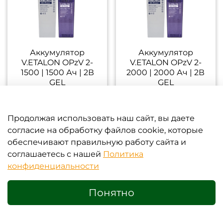
Аккумулятор
Аккумулятор
V.ETALON OPzV 2-
V.ETALON OPzV 2-
1500 | 1500 Ач | 2В
2000 | 2000 Ач | 2В
GEL
GEL
137 123 ₽
182 830 ₽
с НДС 22%
с НДС 22%
Продолжая использовать наш сайт, вы даете
согласие на обработку файлов cookie, которые
2500Ач 2В / GEL
3000Ач 2В / GEL
обеспечивают правильную работу сайта и
соглашаетесь с нашей
Политика
конфиденциальности
Понятно
0
Аккумулятор
Аккумулятор
V.ETALON OPzV 2-
V.ETALON OPzV 2-
Главная
Поиск
Корзина
Избранное
Сравнение