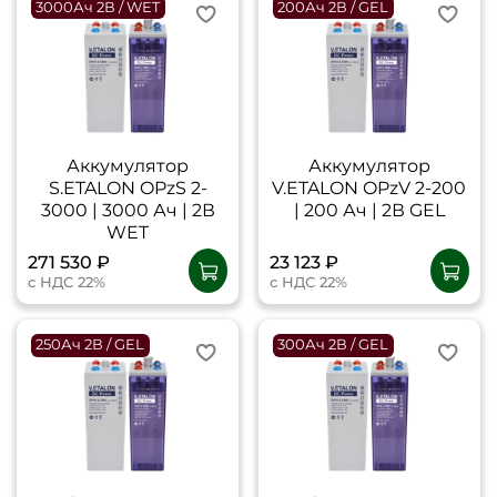
3000Ач 2В / WET
200Ач 2В / GEL
Аккумулятор
Аккумулятор
S.ETALON OPzS 2-
V.ETALON OPzV 2-200
3000 | 3000 Ач | 2В
| 200 Ач | 2В GEL
WET
271 530 ₽
23 123 ₽
с НДС 22%
с НДС 22%
250Ач 2В / GEL
300Ач 2В / GEL