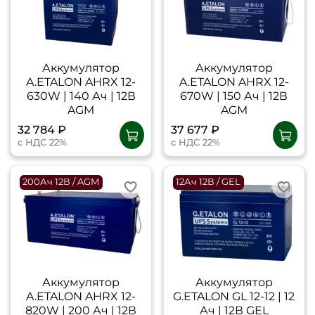
Аккумулятор
Аккумулятор
A.ETALON AHRX 12-
A.ETALON AHRX 12-
630W | 140 Ач | 12В
670W | 150 Ач | 12В
AGM
AGM
32 784 ₽
37 677 ₽
с НДС 22%
с НДС 22%
200Ач 12В / AGM
12Ач 12В / GEL
Аккумулятор
Аккумулятор
A.ETALON AHRX 12-
G.ETALON GL 12-12 | 12
820W | 200 Ач | 12В
Ач | 12В GEL