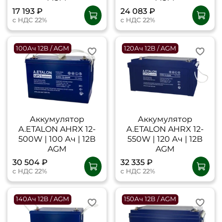
17 193 ₽
24 083 ₽
с НДС 22%
с НДС 22%
100Ач 12В / AGM
120Ач 12В / AGM
Аккумулятор
Аккумулятор
A.ETALON AHRX 12-
A.ETALON AHRX 12-
500W | 100 Ач | 12В
550W | 120 Ач | 12В
AGM
AGM
30 504 ₽
32 335 ₽
с НДС 22%
с НДС 22%
140Ач 12В / AGM
150Ач 12В / AGM