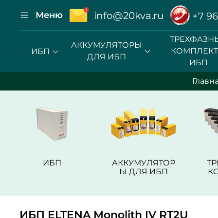
Меню
info@20kva.ru
+7 96
ТРЕХФАЗН
АККУМУЛЯТОРЫ
КОМПЛЕК
ИБП
ДЛЯ ИБП
ИБП
Главн
ИБП
АККУМУЛЯТОР
Т
Ы ДЛЯ ИБП
К
ИБП ELTENA Monolith IV RT2U