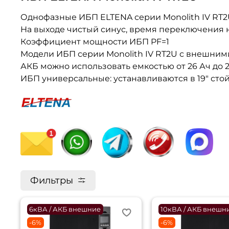
Однофазные ИБП ELTENA серии Monolith IV RT2
На выходе чистый синус, время переключения на
Коэффициент мощности ИБП PF=1
Модели ИБП серии Monolith IV RT2U с внешними
АКБ можно использовать емкостью от 26 Ач до 2
ИБП универсальные: устанавливаются в 19" стой
Фильтры
6кВА / АКБ внешние
10кВА / АКБ внешн
-6%
-6%