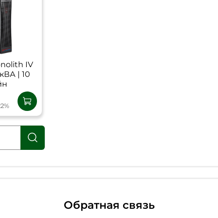
olith IV
кВА | 10
йн
22%
Обратная связь