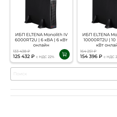
ИБП ELTENA Monolith IV
ИБП ELTENA Mon
6000RT2U | 6 кВА | 6 кВт
10000RT2U | 10 
онлайн
кВт онла
133 438 ₽
164 251 ₽
125 432 ₽
154 396 ₽
с НДС 22%
с НДС 