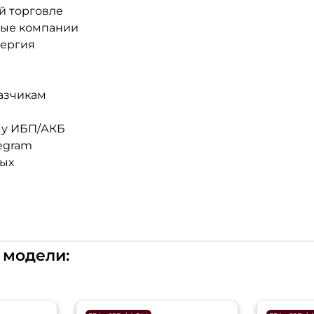
й торговле
ные компании
нергия
азчикам
му ИБП/АКБ
egram
ных
 модели: