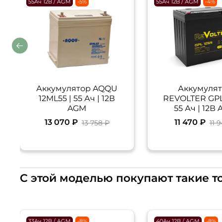
55Ач 12В / AGM
-5%
55Ач 12В / AGM
-4%
Аккумулятор AQQU
Аккумуля
12ML55 | 55 Ач | 12В
REVOLTER GPL 
AGM
55 Ач | 12В
13 070 ₽
11 470 ₽
13 758 ₽
11 
С этой моделью покупают такие т
33Ач 12В / AGM
-8%
40Ач 12В / AGM
-8%