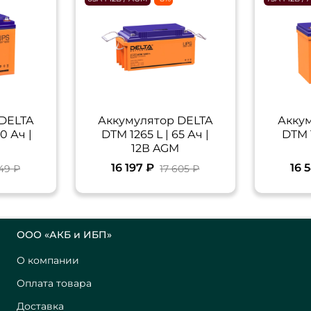
DELTA
Аккумулятор DELTA
Акку
0 Ач |
DTM 1265 L | 65 Ач |
DTM 1
M
12В AGM
16 197 ₽
16 
549 ₽
17 605 ₽
ООО «АКБ и ИБП»
О компании
Оплата товара
Доставка