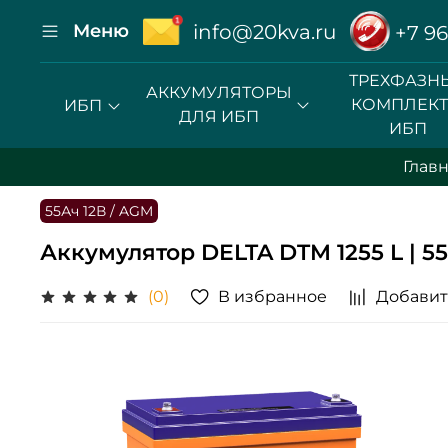
Меню
info@20kva.ru
+7 96
ТРЕХФАЗН
АККУМУЛЯТОРЫ
КОМПЛЕК
ИБП
ДЛЯ ИБП
ИБП
Глав
55Ач 12В / AGM
Аккумулятор DELTA DTM 1255 L | 55
В избранное
Добавит
(0)