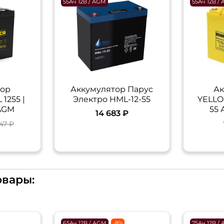
55Ач 12В / AGM
55Ач 12В /
тор
Аккумулятор Парус
Ак
1255 |
Электро HML-12-55
YELLO
 AGM
55 
14 683 ₽
947 ₽
овары:
65Ач 12В / AGM
-8%
75Ач 12В /