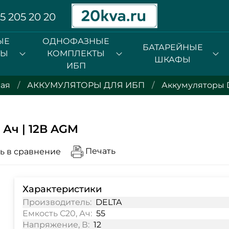
5 205 20 20
ЫЕ
ОДНОФАЗНЫЕ
БАТАРЕЙНЫЕ
ТЫ
КОМПЛЕКТЫ
ШКАФЫ
ИБП
ная
АККУМУЛЯТОРЫ ДЛЯ ИБП
Аккумуляторы 
 Ач | 12В AGM
Печать
ь в сравнение
Характеристики
Производитель:
DELTA
Емкость С20, Ач:
55
Напряжение, В:
12