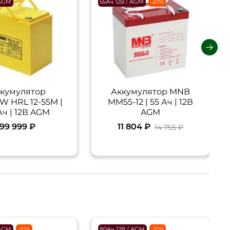
 AGM
55Ач 12В / AGM
-20%
кумулятор
Аккумулятор MNB
W HRL 12-55M |
MM55-12 | 55 Ач | 12В
Ач | 12В AGM
AGM
99 999 ₽
11 804 ₽
14 755 ₽
 AGM
-10%
90Ач 12В / AGM
-10%