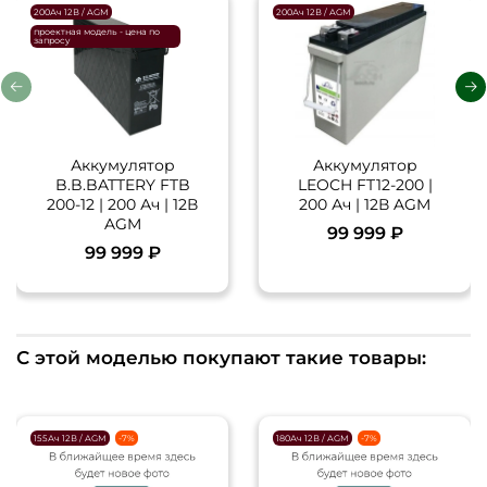
200Ач 12В / AGM
200Ач 12В / AGM
проектная модель - цена по
запросу
Аккумулятор
Аккумулятор
B.B.BATTERY FTB
LEOCH FT12-200 |
200-12 | 200 Ач | 12В
200 Ач | 12В AGM
AGM
99 999 ₽
99 999 ₽
С этой моделью покупают такие товары:
155Ач 12В / AGM
-7%
180Ач 12В / AGM
-7%