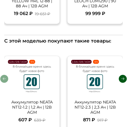
YELLOW HRL 12-88 |
LEOCH DJM1290 | 90
88 Ач | 12В AGM
Ач | 12В AGM
19 062 ₽
99 999 ₽
19 651 ₽
С этой моделью покупают такие товары:
1,2Ач 12В / AGM
-5%
2,3Ач 12В / AGM
-5%
Аккумулятор NEATA
Аккумулятор NEATA
NT12-1.2 | 1,2 Ач | 12В
NT12-2.3 | 2,3 Ач | 12В
AGM
AGM
607 ₽
871 ₽
639 ₽
917 ₽