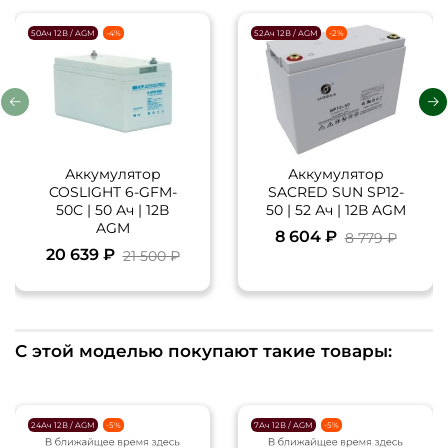
50Ач 12В / AGM
-4%
52Ач 12В / AGM
-2%
Аккумулятор
Аккумулятор
COSLIGHT 6-GFM-
SACRED SUN SP12-
50С | 50 Ач | 12В
50 | 52 Ач | 12В AGM
AGM
8 604 ₽
8 779 ₽
20 639 ₽
21 500 ₽
С этой моделью покупают такие товары:
24Ач 12В / AGM
-5%
7Ач 12В / AGM
-5%