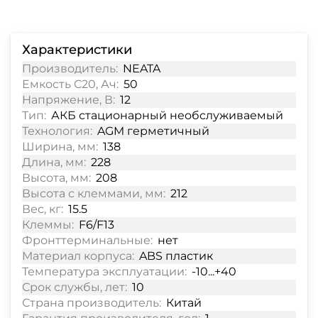
Характеристики
Производитель:
NEATA
Емкость С20, Ач:
50
Напряжение, В:
12
Тип:
АКБ стационарный необслуживаемый
Технология:
AGM герметичный
Ширина, мм:
138
Длина, мм:
228
Высота, мм:
208
Высота с клеммами, мм:
212
Вес, кг:
15.5
Клеммы:
F6/F13
Фронттерминальные:
нет
Материал корпуса:
ABS пластик
Температура эксплуатации:
-10...+40
Срок службы, лет:
10
Страна производитель:
Китай