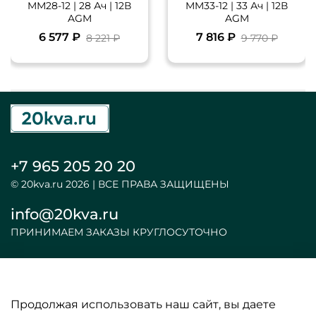
MМ28-12 | 28 Ач | 12В
MM33-12 | 33 Ач | 12В
AGM
AGM
6 577 ₽
7 816 ₽
8 221 ₽
9 770 ₽
+7 965 205 20 20
© 20kva.ru 2026 | ВСЕ ПРАВА ЗАЩИЩЕНЫ
info@20kva.ru
ПРИНИМАЕМ ЗАКАЗЫ КРУГЛОСУТОЧНО
Продолжая использовать наш сайт, вы даете
ООО «АКБ и ИБП»