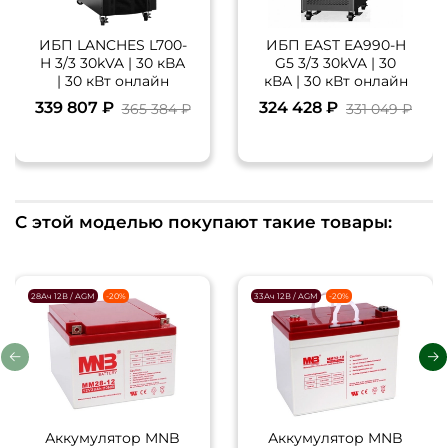
ИБП LANCHES L700-
ИБП EAST EA990-H
H 3/3 30kVA | 30 кВА
G5 3/3 30kVA | 30
| 30 кВт онлайн
кВА | 30 кВт онлайн
339 807 ₽
324 428 ₽
365 384 ₽
331 049 ₽
С этой моделью покупают такие товары:
28Ач 12В / AGM
-20%
33Ач 12В / AGM
-20%
Аккумулятор MNB
Аккумулятор MNB