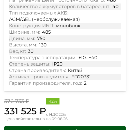
Напряжение цепи постоянного тока, В:
480
Количество аккумуляторов в батарее, шт:
40
Тип подключаемых АКБ:
AGM/GEL (необслуживаемая)
Конструкция ИБП:
моноблок
Ширина, мм:
485
Длина, мм:
750
Высота, мм:
130
Вес, кг:
30
Температура эксплуатации:
+10...+40
Степень защиты:
IP20
Страна производитель:
Китай
Артикул производителя:
FD20331
Гарантия производителя, год:
2
376 733 ₽
-12%
331 525 ₽
с НДС 22%
Цена действительна на 09.08.26