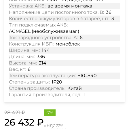
Установка АКБ:
во время монтажа
Напряжение цепи постоянного тока, В:
36
Количество аккумуляторов в батарее, шт:
3
Тип подключаемых АКБ:
AGM/GEL (необслуживаемая)
Ток зарядного устройства, А:
6
Конструкция ИБП:
моноблок
Ширина, мм:
144
Длина, мм:
336
Высота, мм:
214
Вес, кг:
6
Температура эксплуатации:
+10...+40
Степень защиты:
IP20
Страна производитель:
Китай
Гарантия производителя, год:
1
28 421 ₽
-7%
26 432 ₽
с НДС 22%