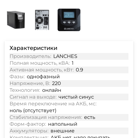
Характеристики
Производитель:
LANCHES
Полная мощность, кВА:
1
Активная мощность, кВт:
0.9
Фазы:
однофазный
Напряжение, В:
220
Технология:
онлайн
Сигнал на выходе:
чистый синус
Время переключение на АКБ, мс:
ноль (отсутствует)
Стабилизация напряжения:
есть
Форм-фактор:
напольный
Аккумуляторы:
внешние
Комплектация:
АКБ нет, надо докупать