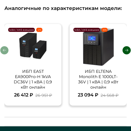
Аналогичные по характеристикам модели:
1кВА / АКБ внешние
-2%
1кВА / АКБ внешние
-6%
ИБП EAST
ИБП ELTENA
EA900Pro-H 1kVA
Monolith E 1000LT-
DC36V | 1 кВА | 0,9
36V | 1 кВА | 0,9 кВт
кВт онлайн
онлайн
26 412 ₽
23 094 ₽
26 951 ₽
24 568 ₽