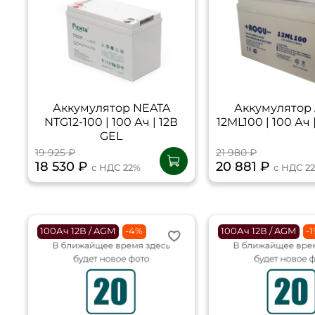
Аккумулятор NEATA
Аккумулятор
NTG12-100 | 100 Ач | 12В
12ML100 | 100 Ач
GEL
19 925 ₽
21 980 ₽
18 530 ₽
20 881 ₽
с НДС 22%
с НДС 2
100Ач 12В / AGM
-4%
100Ач 12В / AGM
-