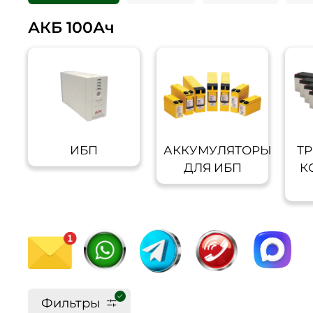
АКБ 100Ач
ИБП
АККУМУЛЯТОРЫ
Т
ДЛЯ ИБП
К
Фильтры