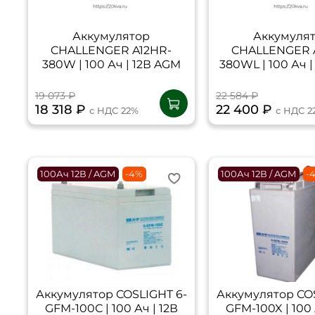
Аккумулятор
Аккумуля
CHALLENGER A12HR-
CHALLENGER 
380W | 100 Ач | 12В AGM
380WL | 100 Ач 
19 073 ₽
22 584 ₽
18 318 ₽
22 400 ₽
с НДС 22%
с НДС 2
100Ач 12В / AGM
-4%
100Ач 12В / AGM
-
Аккумулятор COSLIGHT 6-
Аккумулятор COS
GFM-100С | 100 Ач | 12В
GFM-100X | 100 