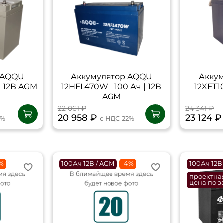
 AQQU
Аккумулятор AQQU
Акку
 | 12В AGM
12HFL470W | 100 Ач | 12В
12XFT10
AGM
22 061 ₽
24 341 ₽
20 958 ₽
23 124 
2%
с НДС 22%
1%
100Ач 12В / AGM
-4%
100Ач 12В
проектная
цена по з