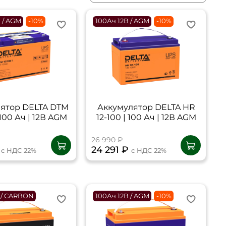
В / AGM
-10%
100Ач 12В / AGM
-10%
ятор DELTA DTM
Аккумулятор DELTA HR
| 100 Ач | 12В AGM
12-100 | 100 Ач | 12В AGM
26 990 ₽
₽
24 291 ₽
с НДС 22%
с НДС 22%
 / CARBON
100Ач 12В / AGM
-10%