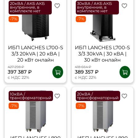
20кВА / АКБ АКБ
30кВА / АКБ АКБ
внутренние, в
внутренние, в
комплекте нет
комплекте нет
-7%
-7%
ИБП LANCHES L700-S
ИБП LANCHES L700-S
3/3 20kVA | 20 кВА |
3/3 30kVA | 30 кВА |
20 кВт онлайн
30 кВт онлайн
427 298 ₽
418 664 ₽
397 387 ₽
389 357 ₽
с НДС 22%
с НДС 22%
10кВА /
20кВА /
трансформаторный
трансформаторный
-7%
-7%