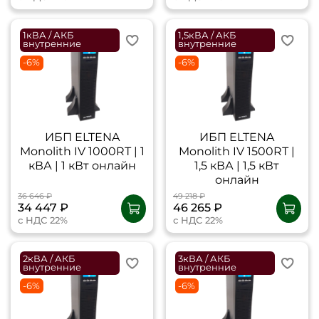
1кВА / АКБ
1,5кВА / АКБ
внутренние
внутренние
-6%
-6%
ИБП ELTENA
ИБП ELTENA
Monolith IV 1000RТ | 1
Monolith IV 1500RТ |
кВА | 1 кВт онлайн
1,5 кВА | 1,5 кВт
онлайн
36 646 ₽
49 218 ₽
34 447 ₽
46 265 ₽
с НДС 22%
с НДС 22%
2кВА / АКБ
3кВА / АКБ
внутренние
внутренние
-6%
-6%