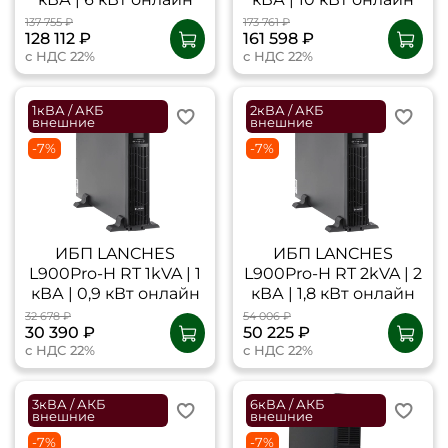
137 755 ₽
173 761 ₽
128 112 ₽
161 598 ₽
с НДС 22%
с НДС 22%
1кВА / АКБ
2кВА / АКБ
внешние
внешние
-7%
-7%
ИБП LANCHES
ИБП LANCHES
L900Pro-H RT 1kVA | 1
L900Pro-H RT 2kVA | 2
кВА | 0,9 кВт онлайн
кВА | 1,8 кВт онлайн
32 678 ₽
54 006 ₽
30 390 ₽
50 225 ₽
с НДС 22%
с НДС 22%
3кВА / АКБ
6кВА / АКБ
внешние
внешние
-7%
-7%