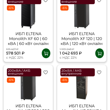
внешние
внешние
-6%
-6%
ИБП ELTENA
ИБП ELTENA
Monolith XF 60 | 60
Monolith XF 120 | 120
кВА | 60 кВт онлайн
кВА | 120 кВт онлайн
615 427 ₽
1 109 248 ₽
578 501 ₽
1 042 693 ₽
с НДС 22%
с НДС 22%
200кВА / АКБ
20кВА / АКБ
внешние
внутренние
-6%
-6%
ИБП ELTENA
ИБП ELTENA