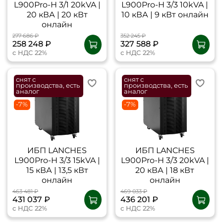
L900Pro-Н 3/1 20kVA |
L900Pro-H 3/3 10kVA |
20 кВА | 20 кВт
10 кВА | 9 кВт онлайн
онлайн
277 686 ₽
352 245 ₽
258 248 ₽
327 588 ₽
с НДС 22%
с НДС 22%
снят с
снят с
производства, есть
производства, есть
аналог
аналог
-7%
-7%
ИБП LANCHES
ИБП LANCHES
L900Pro-H 3/3 15kVA |
L900Pro-H 3/3 20kVA |
15 кВА | 13,5 кВт
20 кВА | 18 кВт
онлайн
онлайн
463 481 ₽
469 033 ₽
431 037 ₽
436 201 ₽
с НДС 22%
с НДС 22%