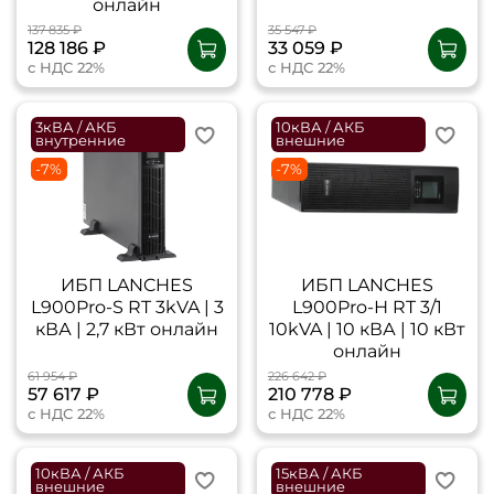
онлайн
137 835 ₽
35 547 ₽
128 186 ₽
33 059 ₽
с НДС 22%
с НДС 22%
3кВА / АКБ
10кВА / АКБ
внутренние
внешние
-7%
-7%
ИБП LANCHES
ИБП LANCHES
L900Pro-S RT 3kVA | 3
L900Pro-Н RT 3/1
кВА | 2,7 кВт онлайн
10kVA | 10 кВА | 10 кВт
онлайн
61 954 ₽
226 642 ₽
57 617 ₽
210 778 ₽
с НДС 22%
с НДС 22%
10кВА / АКБ
15кВА / АКБ
внешние
внешние