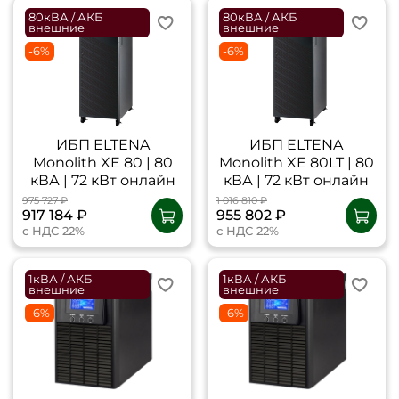
80кВА / АКБ
80кВА / АКБ
внешние
внешние
-6%
-6%
ИБП ELTENA
ИБП ELTENA
Monolith XE 80 | 80
Monolith XE 80LT | 80
кВА | 72 кВт онлайн
кВА | 72 кВт онлайн
975 727 ₽
1 016 810 ₽
917 184 ₽
955 802 ₽
с НДС 22%
с НДС 22%
1кВА / АКБ
1кВА / АКБ
внешние
внешние
-6%
-6%