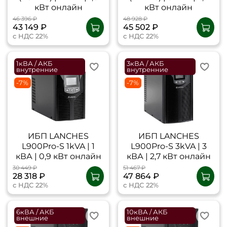
кВт онлайн
кВт онлайн
46 396 ₽
48 928 ₽
43 149 ₽
45 502 ₽
с НДС 22%
с НДС 22%
1кВА / АКБ
3кВА / АКБ
внутренние
внутренние
-7%
-7%
ИБП LANCHES
ИБП LANCHES
L900Pro-S 1kVA | 1
L900Pro-S 3kVA | 3
кВА | 0,9 кВт онлайн
кВА | 2,7 кВт онлайн
30 449 ₽
51 467 ₽
28 318 ₽
47 864 ₽
с НДС 22%
с НДС 22%
6кВА / АКБ
10кВА / АКБ
внешние
внешние