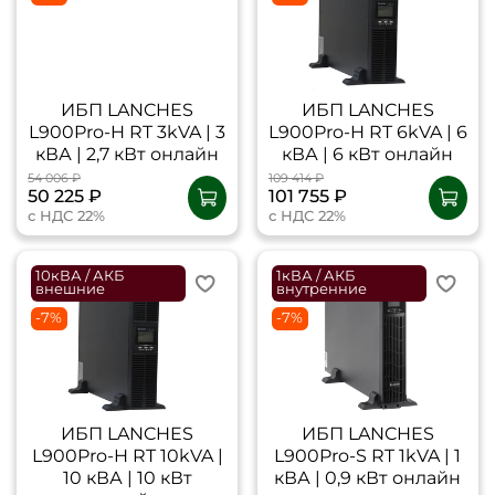
ИБП LANCHES
ИБП LANCHES
L900Pro-H RT 3kVA | 3
L900Pro-H RT 6kVA | 6
кВА | 2,7 кВт онлайн
кВА | 6 кВт онлайн
54 006 ₽
109 414 ₽
50 225 ₽
101 755 ₽
с НДС 22%
с НДС 22%
10кВА / АКБ
1кВА / АКБ
внешние
внутренние
-7%
-7%
ИБП LANCHES
ИБП LANCHES
L900Pro-H RT 10kVA |
L900Pro-S RT 1kVA | 1
10 кВА | 10 кВт
кВА | 0,9 кВт онлайн