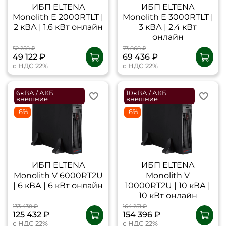
ИБП ELTENA
ИБП ELTENA
Monolith E 2000RTLT |
Monolith E 3000RTLT |
2 кВА | 1,6 кВт онлайн
3 кВА | 2,4 кВт
онлайн
52 258 ₽
73 868 ₽
49 122 ₽
69 436 ₽
с НДС 22%
с НДС 22%
6кВА / АКБ
10кВА / АКБ
внешние
внешние
-6%
-6%
ИБП ELTENA
ИБП ELTENA
Monolith V 6000RT2U
Monolith V
| 6 кВА | 6 кВт онлайн
10000RT2U | 10 кВА |
10 кВт онлайн
133 438 ₽
164 251 ₽
125 432 ₽
154 396 ₽
с НДС 22%
с НДС 22%