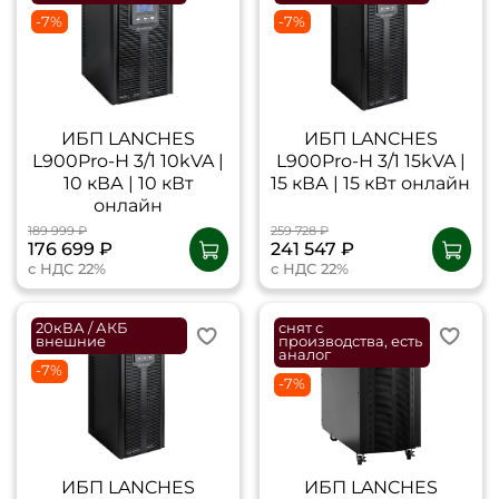
-7%
-7%
ИБП LANCHES
ИБП LANCHES
L900Pro-Н 3/1 10kVA |
L900Pro-Н 3/1 15kVA |
10 кВА | 10 кВт
15 кВА | 15 кВт онлайн
онлайн
189 999 ₽
259 728 ₽
176 699 ₽
241 547 ₽
с НДС 22%
с НДС 22%
20кВА / АКБ
снят с
внешние
производства, есть
аналог
-7%
-7%
ИБП LANCHES
ИБП LANCHES