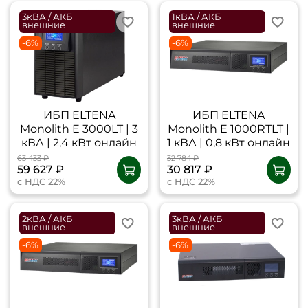
3кВА / АКБ
1кВА / АКБ
внешние
внешние
-6%
-6%
ИБП ELTENA
ИБП ELTENA
Monolith E 3000LT | 3
Monolith E 1000RТLT |
кВА | 2,4 кВт онлайн
1 кВА | 0,8 кВт онлайн
63 433 ₽
32 784 ₽
59 627 ₽
30 817 ₽
с НДС 22%
с НДС 22%
2кВА / АКБ
3кВА / АКБ
внешние
внешние
-6%
-6%