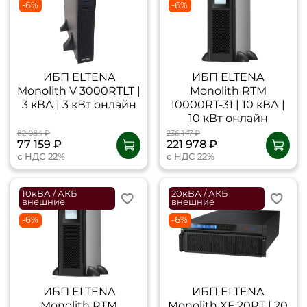
-6%
-6%
ИБП ELTENA
ИБП ELTENA
Monolith V 3000RТLT |
Monolith RTM
3 кВА | 3 кВт онлайн
10000RT-31 | 10 кВА |
10 кВт онлайн
82 084 ₽
236 147 ₽
77 159 ₽
221 978 ₽
с НДС 22%
с НДС 22%
10кВА / АКБ
20кВА / АКБ
внешние
внешние
-6%
-6%
ИБП ELTENA
ИБП ELTENA
Monolith RTM
Monolith XF 20RT | 20