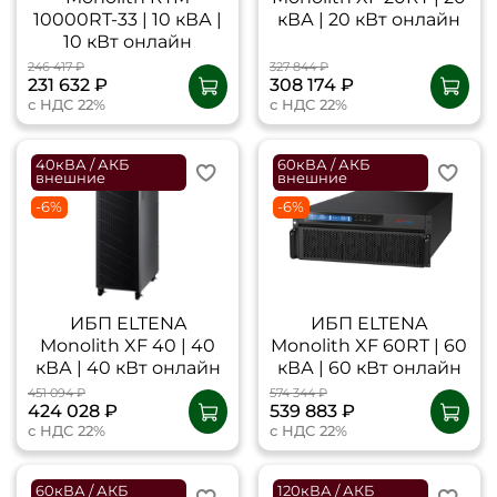
10000RT-33 | 10 кВА |
кВА | 20 кВт онлайн
10 кВт онлайн
246 417 ₽
327 844 ₽
231 632 ₽
308 174 ₽
с НДС 22%
с НДС 22%
40кВА / АКБ
60кВА / АКБ
внешние
внешние
-6%
-6%
ИБП ELTENA
ИБП ELTENA
Monolith XF 40 | 40
Monolith XF 60RT | 60
кВА | 40 кВт онлайн
кВА | 60 кВт онлайн
451 094 ₽
574 344 ₽
424 028 ₽
539 883 ₽
с НДС 22%
с НДС 22%
60кВА / АКБ
120кВА / АКБ