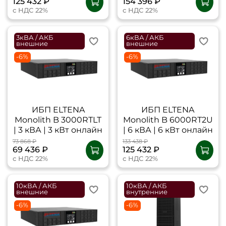
125 432 ₽
154 396 ₽
с НДС 22%
с НДС 22%
3кВА / АКБ
6кВА / АКБ
внешние
внешние
-6%
-6%
ИБП ELTENA
ИБП ELTENA
Monolith B 3000RТLT
Monolith B 6000RТ2U
| 3 кВА | 3 кВт онлайн
| 6 кВА | 6 кВт онлайн
73 868 ₽
133 438 ₽
69 436 ₽
125 432 ₽
с НДС 22%
с НДС 22%
10кВА / АКБ
10кВА / АКБ
внешние
внутренние
-6%
-6%