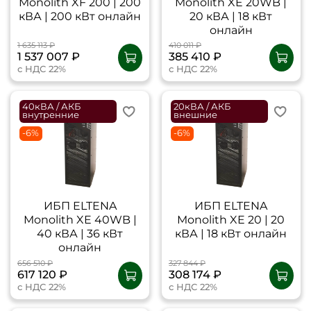
Monolith XF 200 | 200
Monolith XE 20WB |
кВА | 200 кВт онлайн
20 кВА | 18 кВт
онлайн
1 635 113 ₽
410 011 ₽
1 537 007 ₽
385 410 ₽
с НДС 22%
с НДС 22%
40кВА / АКБ
20кВА / АКБ
внутренние
внешние
-6%
-6%
ИБП ELTENA
ИБП ELTENA
Monolith XE 40WB |
Monolith XE 20 | 20
40 кВА | 36 кВт
кВА | 18 кВт онлайн
онлайн
656 510 ₽
327 844 ₽
617 120 ₽
308 174 ₽
с НДС 22%
с НДС 22%