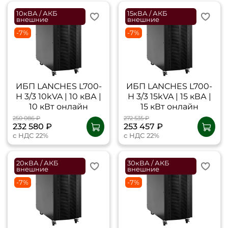
10кВА / АКБ
15кВА / АКБ
внешние
внешние
-7%
-7%
ИБП LANCHES L700-
ИБП LANCHES L700-
H 3/3 10kVA | 10 кВА |
H 3/3 15kVA | 15 кВА |
10 кВт онлайн
15 кВт онлайн
250 086 ₽
272 535 ₽
232 580 ₽
253 457 ₽
с НДС 22%
с НДС 22%
20кВА / АКБ
30кВА / АКБ
внешние
внешние
-7%
-7%