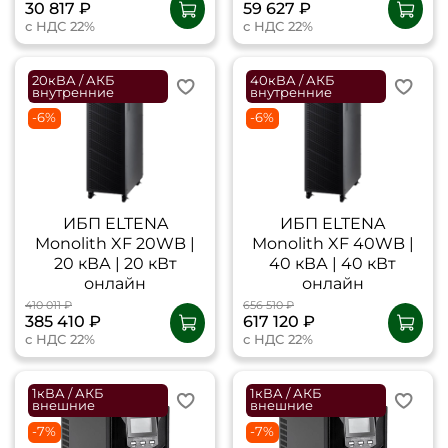
30 817 ₽
59 627 ₽
с НДС 22%
с НДС 22%
20кВА / АКБ
40кВА / АКБ
внутренние
внутренние
-6%
-6%
ИБП ELTENA
ИБП ELTENA
Monolith XF 20WB |
Monolith XF 40WB |
20 кВА | 20 кВт
40 кВА | 40 кВт
онлайн
онлайн
410 011 ₽
656 510 ₽
385 410 ₽
617 120 ₽
с НДС 22%
с НДС 22%
1кВА / АКБ
1кВА / АКБ
внешние
внешние
-7%
-7%