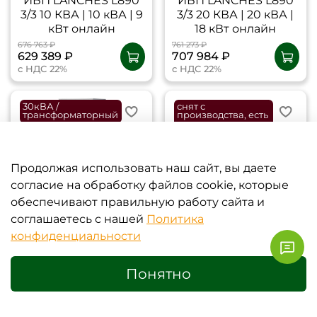
ИБП LANCHES L890
ИБП LANCHES L890
3/3 10 КВА | 10 кВА | 9
3/3 20 КВА | 20 кВА |
кВт онлайн
18 кВт онлайн
676 763 ₽
761 273 ₽
629 389 ₽
707 984 ₽
с НДС 22%
с НДС 22%
30кВА /
снят с
трансформаторный
производства, есть
аналог
-7%
-7%
Продолжая использовать наш сайт, вы даете
согласие на обработку файлов cookie, которые
обеспечивают правильную работу сайта и
ИБП LANCHES L890
ИБП LANCHES L900II
соглашаетесь с нашей
Политика
3/3 30 КВА | 30 кВА |
3/3 10kVA | 10 кВА | 9
конфиденциальности
27 кВт онлайн
кВт онлайн
810 809 ₽
362 724 ₽
754 053 ₽
337 334 ₽
Понятно
с НДС 22%
с НДС 22%
0
Главная
Поиск
Корзина
Избранное
Сравнение
снят с
снят с