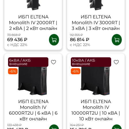
ИБП ELTENA
ИБП ELTENA
Monolith IV 2000RТ |
Monolith IV 3000RТ |
2 кВА | 2 кВт онлайн
3 кВА | 3 кВт онлайн
73 868 ₽
92 355 ₽
69 436 ₽
86 814 ₽
с НДС 22%
с НДС 22%
6кВА / АКБ
10кВА / АКБ
внешние
внешние
-6%
-6%
ИБП ELTENA
ИБП ELTENA
Monolith IV
Monolith IV
6000RT2U | 6 кВА | 6
10000RT2U | 10 кВА |
кВт онлайн
10 кВт онлайн
133 438 ₽
164 251 ₽