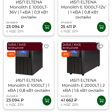
ИБП ELTENA
ИБП ELTENA
Monolith E 1000LT-
Monolith E 1000LT-12V
36V | 1 кВА | 0,9 кВт
| 1 кВА | 0,8 кВт
онлайн
онлайн
24 568 ₽
27 033 ₽
23 094 ₽
25 411 ₽
с НДС 22%
с НДС 22%
1кВА / АКБ
2кВА / АКБ
внешние
внешние
-6%
-6%
ИБП ELTENA
ИБП ELTENA
Monolith E 1000LT | 1
Monolith E 2000LT | 2
кВА | 0,8 кВт онлайн
кВА | 1,6 кВт онлайн
24 568 ₽
44 321 ₽
23 094 ₽
41 662 ₽
с НДС 22%
с НДС 22%