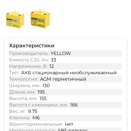
Характеристики
Производитель:
YELLOW
Емкость С20, Ач:
33
Напряжение, В:
12
Тип:
АКБ стационарный необслуживаемый
Технология:
AGM герметичный
Ширина, мм:
130
Длина, мм:
195
Высота, мм:
155
Высота с клеммами, мм:
166
Вес, кг:
9.75
Клеммы:
M6
Фронттерминальные:
нет
Материал корпуса:
ABS пластик