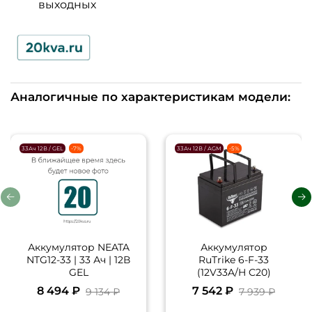
выходных
Аналогичные по характеристикам модели:
33Ач 12В / GEL
-7%
33Ач 12В / AGM
-5%
Аккумулятор NEATA
Аккумулятор
NTG12-33 | 33 Ач | 12В
RuTrike 6-F-33
GEL
(12V33A/H C20)
8 494 ₽
7 542 ₽
9 134 ₽
7 939 ₽