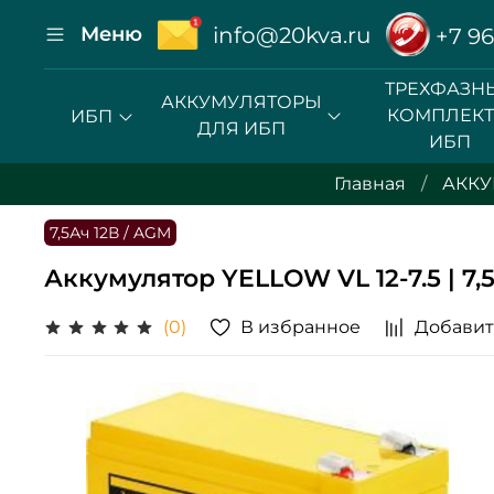
Меню
info@20kva.ru
+7 96
ТРЕХФАЗН
АККУМУЛЯТОРЫ
КОМПЛЕК
ИБП
ДЛЯ ИБП
ИБП
Главная
АККУ
7,5Ач 12В / AGM
Аккумулятор YELLOW VL 12-7.5 | 7,5
В избранное
Добавит
(0)