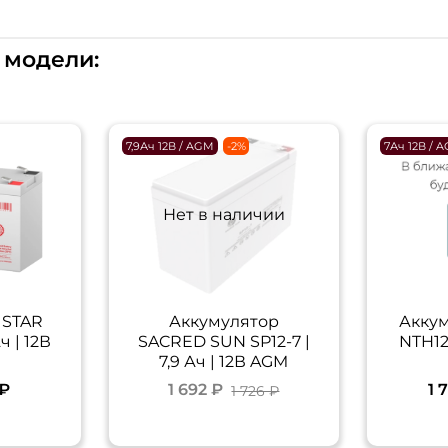
 модели:
7,9Ач 12В / AGM
-2%
7Ач 12В / 
Нет в наличии
 STAR
Аккумулятор
Аккум
ч | 12В
SACRED SUN SP12-7 |
NTH12-
7,9 Ач | 12В AGM
 ₽
1 692 ₽
1 
1 726 ₽