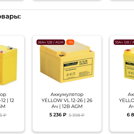
овары:
26Ач 12В / AGM
-3%
33Ач 12В /
тор
Аккумулятор
Ак
2 | 12
YELLOW VL 12-26 | 26
YELLO
AGM
Ач | 12В AGM
Ач
5 236 ₽
6 
35 ₽
5 398 ₽