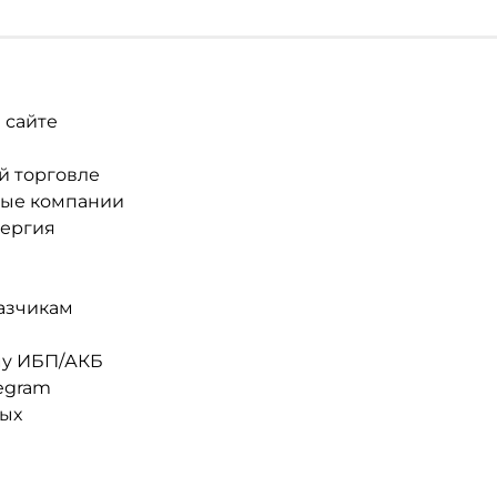
 сайте
й торговле
ные компании
нергия
азчикам
му ИБП/АКБ
egram
ных