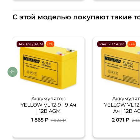
С этой моделью покупают такие т
9Ач 12В / AGM
-3%
12Ач 12В / AGM
-3%
Аккумулятор
Аккумуля
YELLOW VL 12-9 | 9 Ач
YELLOW VL 12-1
| 12В AGM
Ач | 12В 
1 865 ₽
2 071 ₽
1 923 ₽
2 1