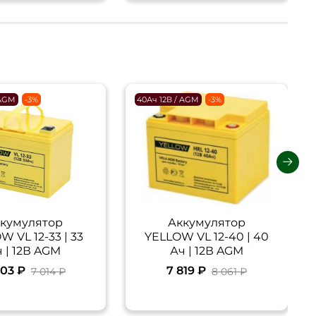
 AGM
-3%
40Ач 12В / AGM
-3%
кумулятор
Аккумулятор
W VL 12-33 | 33
YELLOW VL 12-40 | 40
 | 12В AGM
Ач | 12В AGM
803 ₽
7 819 ₽
7 014 ₽
8 061 ₽