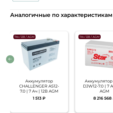
Аналогичные по характеристикам
7Ач 12В / AGM
7Ач 12В / AGM
Аккумулятор
Аккумулятор
CHALLENGER AS12-
DJW12-7.0 | 7 А
7.0 | 7 Ач | 12В AGM
AGM
1 513 ₽
8 216 568