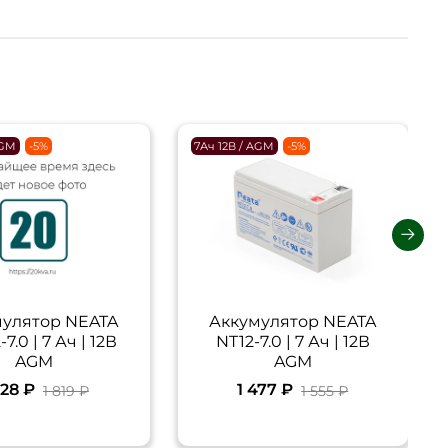
AGM
-5%
7Ач 12В / AGM
-5%
улятор NEATA
Аккумулятор NEATA
7.0 | 7 Ач | 12В
NT12-7.0 | 7 Ач | 12В
AGM
AGM
728 ₽
1 477 ₽
1 819 ₽
1 555 ₽