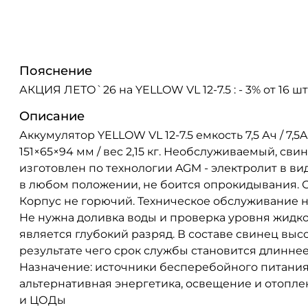
Пояснение
АКЦИЯ ЛЕТО`26 на YELLOW VL 12-7.5 : - 3% от 16 шт 
Описание
Аккумулятор YELLOW VL 12-7.5 емкость 7,5 Ач / 7,
151×65×94 мм / вес 2,15 кг. Необслуживаемый, с
изготовлен по технологии AGM - электролит в в
в любом положении, не боится опрокидывания. 
Корпус не горючий. Техническое обслуживание н
Не нужна доливка воды и проверка уровня жидко
является глубокий разряд. В составе свинец выс
результате чего срок службы становится длиннее 
Назначение: источники бесперебойного питания 
альтернативная энергетика, освещение и отопле
и ЦОДы