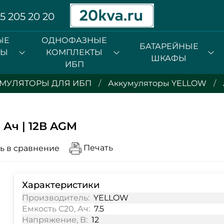
5 205 20 20
ЫЕ
ОДНОФАЗНЫЕ
БАТАРЕЙНЫЕ
ТЫ
КОМПЛЕКТЫ
ШКАФЫ
ИБП
МУЛЯТОРЫ ДЛЯ ИБП
Аккумуляторы YELLOW
 Ач | 12В AGM
Печать
ь в сравнение
Характеристики
Производитель:
YELLOW
Емкость С20, Ач:
7.5
Напряжение, В:
12