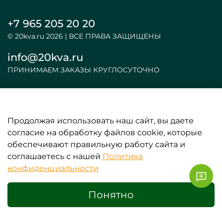
+7 965 205 20 20
© 20kva.ru 2026 | ВСЕ ПРАВА ЗАЩИЩЕНЫ
info@20kva.ru
ПРИНИМАЕМ ЗАКАЗЫ КРУГЛОСУТОЧНО
Продолжая использовать наш сайт, вы даете
ООО «АКБ и ИБП»
согласие на обработку файлов cookie, которые
обеспечивают правильную работу сайта и
ИНФОРМАЦИЯ
соглашаетесь с нашей
Политика
конфиденциальности
ЛИЧНЫЕ ДАННЫЕ
Понятно
0
Главная
Поиск
Корзина
Избранное
Сравнение