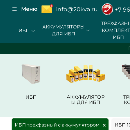
Меню
info@20kva.ru
+7 96
ТРЕХФАЗН
АККУМУЛЯТОРЫ
КОМПЛЕК
ИБП
ДЛЯ ИБП
ИБП
ИБП
АККУМУЛЯТОР
Т
Ы ДЛЯ ИБП
К
ИБП трехфазный с аккумулятором
ИБП 10