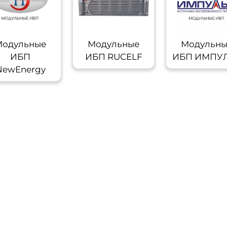
одульные
Модульные
Модульн
ИБП
ИБП RUCELF
ИБП ИМПУ
NewEnergy