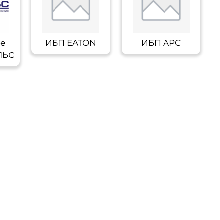
ые
ИБП EATON
ИБП APC
ЛЬС