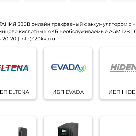
м
Я 380В онлайн трехфазный с аккумулятором с чис
нцово кислотные АКБ необслуживаемые AGM 12В | б
20-20 | info@20kva.ru
БП ELTENA
ИБП EVADA
ИБП HIDE