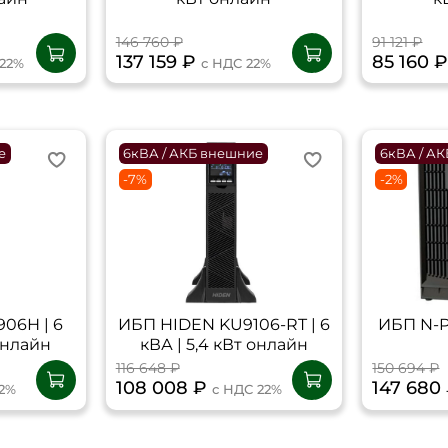
146 760 ₽
91 121 ₽
137 159 ₽
85 160 
 22%
с НДС 22%
е
6кВА / АКБ внешние
6кВА / А
-7%
-2%
06Н | 6
ИБП HIDEN KU9106-RT | 6
ИБП N-
 онлайн
кВА | 5,4 кВт онлайн
116 648 ₽
150 694 ₽
108 008 ₽
147 680
22%
с НДС 22%