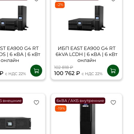
-2%
ST EA900 G4 RT
ИБП EAST EA900 G4 RT
S | 6 кВА | 6 кВт
6kVA LCDH | 6 кВА | 6 кВт
онлайн
онлайн
102 818 ₽
 ₽
100 762 ₽
с НДС 22%
с НДС 22%
КБ внешние
6кВА / АКБ внутренние
-19%