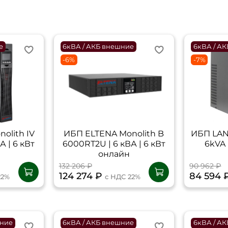
е
6кВА / АКБ внешние
6кВА / А
-6%
-7%
olith IV
ИБП ELTENA Monolith B
ИБП LAN
А | 6 кВт
6000RТ2U | 6 кВА | 6 кВт
6kVA 
онлайн
132 206 ₽
90 962 ₽
124 274 ₽
84 594 
22%
с НДС 22%
нние
6кВА / АКБ внешние
6кВА / А