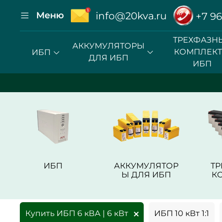
Меню
info@20kva.ru
+7 96
ТРЕХФАЗН
АККУМУЛЯТОРЫ
КОМПЛЕК
ИБП
ДЛЯ ИБП
ИБП
ИБП
АККУМУЛЯТОР
Т
Ы ДЛЯ ИБП
К
Купить ИБП 6 кВА | 6 кВт
ИБП 10 кВт 1:1