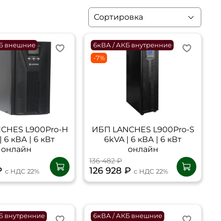
КБ внешние
6кВА / АКБ внутренние
-7%
CHES L900Pro-Н
ИБП LANCHES L900Pro-S
| 6 кВА | 6 кВт
6kVA | 6 кВА | 6 кВт
онлайн
онлайн
136 482 ₽
₽
126 928 ₽
с НДС 22%
с НДС 22%
КБ внутренние
6кВА / АКБ внешние