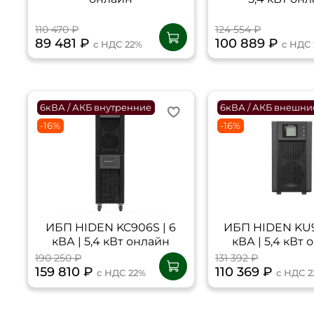
110 470 ₽
124 554 ₽
89 481 ₽
100 889 ₽
с НДС 22%
с НДС
6кВА / АКБ внутренние
6кВА / АКБ внешни
-16%
-16%
ИБП HIDEN KC906S | 6
ИБП HIDEN KU9
кВА | 5,4 кВт онлайн
кВА | 5,4 кВт
190 250 ₽
131 392 ₽
159 810 ₽
110 369 ₽
с НДС 22%
с НДС 