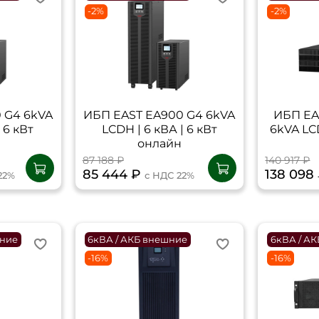
-2%
-2%
 G4 6kVA
ИБП EAST EA900 G4 6kVA
ИБП EA
 6 кВт
LCDH | 6 кВА | 6 кВт
6kVA LCD
онлайн
87 188 ₽
140 917 ₽
85 444 ₽
138 098
22%
с НДС 22%
нние
6кВА / АКБ внешние
6кВА / А
-16%
-16%