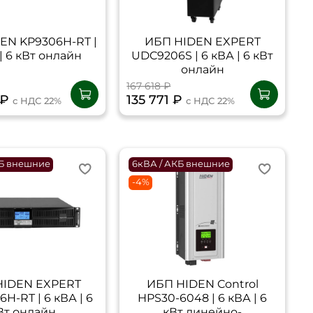
EN KP9306H-RT |
ИБП HIDEN EXPERT
| 6 кВт онлайн
UDC9206S | 6 кВА | 6 кВт
онлайн
167 618 ₽
 ₽
135 771 ₽
с НДС 22%
с НДС 22%
КБ внешние
6кВА / АКБ внешние
-4%
HIDEN EXPERT
ИБП HIDEN Control
H-RT | 6 кВА | 6
HPS30-6048 | 6 кВА | 6
Вт онлайн
кВт линейно-