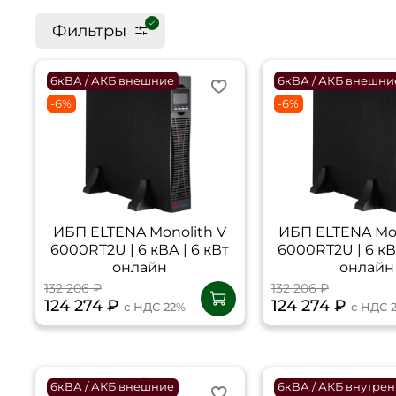
Фильтры
6кВА / АКБ внешние
6кВА / АКБ внешни
-6%
-6%
ИБП ELTENA Monolith V
ИБП ELTENA Mon
6000RT2U | 6 кВА | 6 кВт
6000RT2U | 6 кВ
онлайн
онлайн
132 206 ₽
132 206 ₽
124 274 ₽
124 274 ₽
с НДС 22%
с НДС 
6кВА / АКБ внешние
6кВА / АКБ внутре