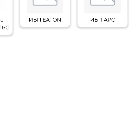
ые
ИБП EATON
ИБП APC
ЛЬС