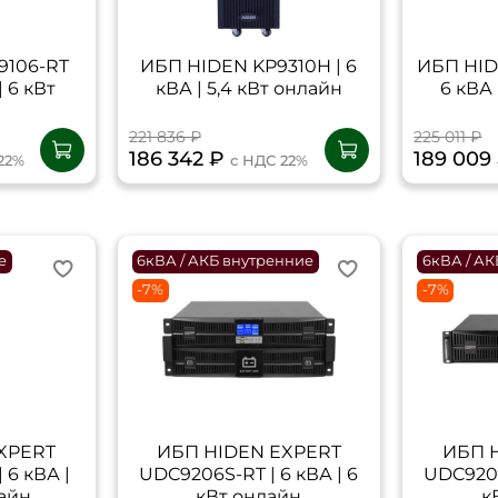
9106-RT
ИБП HIDEN KP9310H | 6
ИБП HID
| 6 кВт
кВА | 5,4 кВт онлайн
6 кВА 
221 836 ₽
225 011 ₽
186 342 ₽
189 009
22%
с НДС 22%
е
6кВА / АКБ внутренние
6кВА / А
-7%
-7%
XPERT
ИБП HIDEN EXPERT
ИБП 
 6 кВА |
UDC9206S-RT | 6 кВА | 6
UDC9206
лайн
кВт онлайн
к