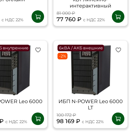
интерактивный
81 000 ₽
₽
77 760 ₽
с НДС 22%
с НДС 22%
КБ внутренние
6кВА / АКБ внешние
-2%
POWER Leo 6000
ИБП N-POWER Leo 6000
LT
100 172 ₽
 ₽
98 169 ₽
с НДС 22%
с НДС 22%