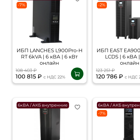
-7%
-2%
ИБП LANCHES L900Pro-H
ИБП EAST EA900
RT 6kVA | 6 кВА | 6 кВт
LCDS | 6 кВА |
онлайн
онлайн
108 403 ₽
123 251 ₽
100 815 ₽
120 786 ₽
с НДС 22%
с НДС 
6кВА / АКБ внутренние
6кВА / АКБ внутре
-7%