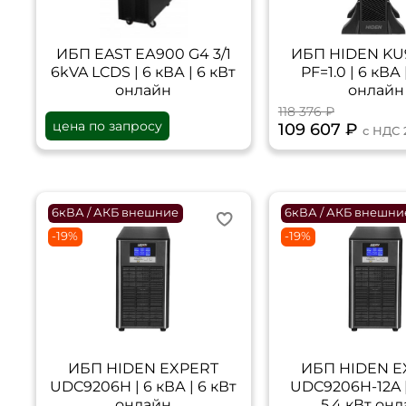
ИБП EAST ЕА900 G4 3/1
ИБП HIDEN KU
6kVA LCDS | 6 кВА | 6 кВт
PF=1.0 | 6 кВА 
онлайн
онлайн
118 376 ₽
цена по запросу
109 607 ₽
с НДС 
6кВА / АКБ внешние
6кВА / АКБ внешни
-19%
-19%
ИБП HIDEN EXPERT
ИБП HIDEN E
UDC9206H | 6 кВА | 6 кВт
UDC9206H-12A |
онлайн
5,4 кВт он